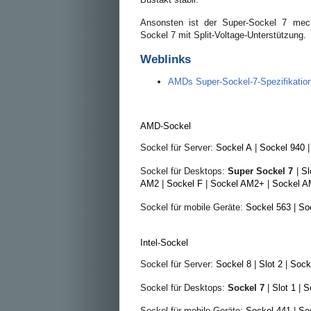
Ansonsten ist der Super-Sockel 7 mec
Sockel 7 mit Split-Voltage-Unterstützung.
Weblinks
AMDs Super-Sockel-7-Spezifikatio
AMD
-
Sockel
Sockel für Server:
Sockel A
|
Sockel 940
Sockel für Desktops:
Super Sockel 7
|
Sl
AM2
|
Sockel F
|
Sockel AM2+
|
Sockel A
Sockel für mobile Geräte:
Sockel 563
|
So
Intel
-
Sockel
Sockel für Server:
Sockel 8
|
Slot 2
|
Sock
Sockel für Desktops:
Sockel 7
|
Slot 1
|
S
Sockel für mobile Geräte:
Sockel 441
|
So