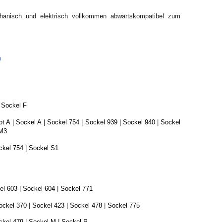
hanisch und elektrisch vollkommen abwärtskompatibel zum
n
|
Sockel F
ot A
|
Sockel A
|
Sockel 754
|
Sockel 939
|
Sockel 940
|
Sockel
M3
ckel 754
|
Sockel S1
el 603
|
Sockel 604
|
Sockel 771
ockel 370
|
Sockel 423
|
Sockel 478
|
Sockel 775
ckel 479
|
Sockel M
|
Sockel P