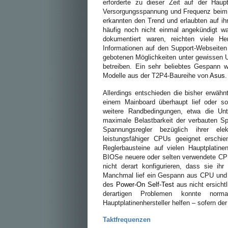
erforderte zu dieser Zeit auf der Haupt
Versorgungsspannung und Frequenz beim B
erkannten den Trend und erlaubten auf ih
häufig noch nicht einmal angekündigt wa
dokumentiert waren, reichten viele He
Informationen auf den Support-Webseiten
gebotenen Möglichkeiten unter gewissen 
betreiben. Ein sehr beliebtes Gespann 
Modelle aus der T2P4-Baureihe von
Asus
.
Allerdings entschieden die bisher erwähnt
einem Mainboard überhaupt lief oder sog
weitere Randbedingungen, etwa die Un
maximale Belastbarkeit der verbauten S
Spannungsregler bezüglich ihrer el
leistungsfähiger CPUs geeignet erschi
Reglerbausteine auf vielen Hauptplatine
BIOSe neuere oder selten verwendete CPU
nicht derart konfigurieren, dass sie ih
Manchmal lief ein Gespann aus CPU und H
des
Power-On Self-Test
aus nicht ersicht
derartigen Problemen konnte nor
Hauptplatinenhersteller helfen – sofern der
Taktfrequenzen