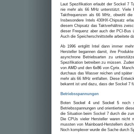
Laut Spezifikation erlaubt der Sockel 7 T
nie mehr als 66 MHz unterstützt. Viele 
Taktfrequenzen als 66 MHz, obwohl die v
Insbesondere Intels 430HX-Chipsatz erla
diesem Chipsatz das Taktverhältnis zwis
dieser Frequenz aber auch der PCI-Bus ü
Auch die Speicherschnittstelle arbeitete d
Ab 1996 entglitt Intel dann immer mehr
Hersteller begannen damit, ihre Produkt
asynchrone Betriebsarten zu unterstüt
Spezifikation betreiben zu müssen. Zud
von
AMD
und den
6x86
von
Cyrix
. Manch
durchaus das Wasser reichen und später i
mehr als 66 MHz entfalten. Diese Entwick
bekannt ist und dazu, dass der Sockel 7 fü
Betriebsspannungen
Boten
Sockel 4
und
Sockel 5
noch se
Betriebsspannungen und orientierten diese
die Situation beim Sockel 7 durch die z
Die CPUs vieler Hersteller waren nicht
mussten von Mainboard-Herstellern durch 
Noch komplexer wurde die Sache durch Sp