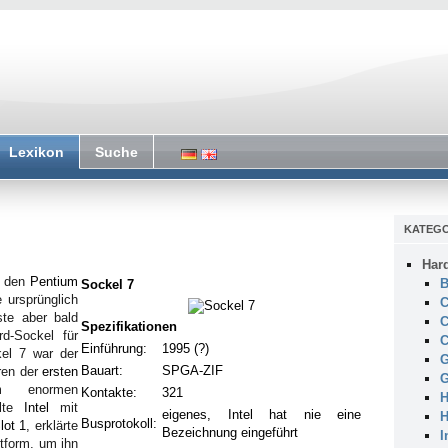
Lexikon
Suche
KATEGO
Har
r den
Pentium
B
Sockel 7
 ursprünglich
C
ste aber bald
C
Spezifikationen
d-Sockel für
C
Einführung:
1995 (?)
el 7 war der
G
Bauart:
SPGA
-
ZIF
ren der
ersten
G
m enormen
Kontakte:
321
H
elte
Intel
mit
eigenes, Intel hat nie eine
H
Busprotokoll:
lot 1
, erklärte
Bezeichnung eingeführt
I
ttform, um ihn