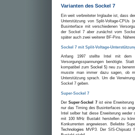
Varianten des Sockel 7
Ein weit verbreiteter Irrglaube ist, dass
Unterstützung von Split-Voltage-CPUs 
Businterface mit verschiedenen Versorg
der Sockel 7 aber zunächst vom Sockel
später auch zwei weiterer BF-Pins. Näher
Sockel 7 mit Split-Voltage-Unterstützun
Anfang 1997 stellte Intel mit d
Versorgungsspannungen benötigte. Stat
kompatibel zum
Sockel 5
) neu zu benenn
musste man immer dazu sagen, ob man
Unterstützung sprach. Um die Verwirrung
Sockel 7 geben.
Super-Sockel 7
Der
Super-Sockel 7
ist eine Erweiterun
nur das Timing des Businterfaces so ang
Intel selber hat diese Erweiterung weder
mit 100 MHz Bustakt herstellen zu kön
Konkurrenten angewiesen. Beliebte Sup
Technologies
MVP3. Der SIS-Chipsatz fü
Bustakt stabil.