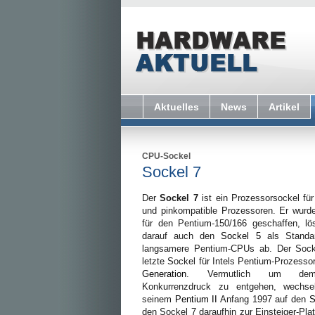
Aktuelles
News
Artikel
CPU-Sockel
Sockel 7
Der
Sockel 7
ist ein Prozessorsockel fü
und pinkompatible Prozessoren. Er wurde
für den Pentium-150/166 geschaffen, lö
darauf auch den
Sockel 5
als Standar
langsamere Pentium-CPUs ab. Der Sock
letzte Sockel für Intels Pentium-Prozesso
Generation
. Vermutlich um de
Konkurrenzdruck zu entgehen, wechs
seinem
Pentium II
Anfang 1997 auf den
S
den Sockel 7 daraufhin zur Einsteiger-Pla