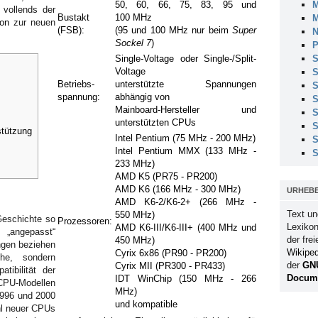
M
50, 60, 66, 75, 83, 95 und
 vollends der
Bustakt
100 MHz
M
ron
zur neuen
(FSB):
(95 und 100 MHz nur beim
Super
N
Sockel 7
)
P
S
Single-Voltage oder Single-/Split-
Voltage
S
Betriebs­
unterstützte Spannungen
S
spannung:
abhängig von
S
Mainboard-Hersteller und
S
unterstützten CPUs
S
stützung
Intel
Pentium
(75 MHz - 200 MHz)
S
Intel
Pentium
MMX
(133 MHz -
S
233 MHz)
AMD
K5
(PR75 - PR200)
AMD
K6
(166 MHz - 300 MHz)
URHEB
AMD
K6-2/K6-2+
(266 MHz -
Text un
550 MHz)
Geschichte so
Prozessoren:
Lexikon
AMD
K6-III/K6-III+
(400 MHz und
 „angepasst“
der fre
450 MHz)
ngen beziehen
Wikiped
Cyrix
6x86
(PR90 - PR200)
he, sondern
der
GN
Cyrix
MII
(PR300 - PR433)
tibilität der
Docume
IDT
WinChip
(150 MHz - 266
PU-Modellen
MHz)
1996 und 2000
und kompatible
hl neuer CPUs