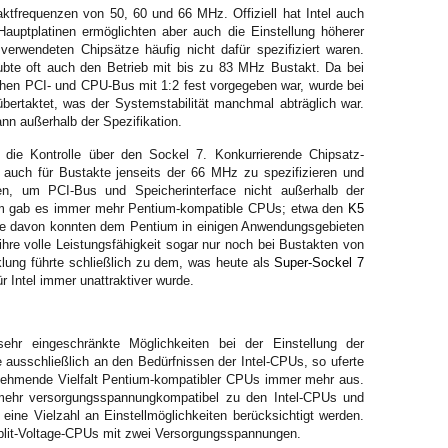
aktfrequenzen von 50, 60 und 66 MHz. Offiziell hat Intel auch
Hauptplatinen ermöglichten aber auch die Einstellung höherer
erwendeten Chipsätze häufig nicht dafür spezifiziert waren.
ubte oft auch den Betrieb mit bis zu 83 MHz Bustakt. Da bei
chen PCI- und CPU-Bus mit 1:2 fest vorgegeben war, wurde bei
bertaktet, was der Systemstabilität manchmal abträglich war.
ann außerhalb der Spezifikation.
 die Kontrolle über den Sockel 7. Konkurrierende Chipsatz-
e auch für Bustakte jenseits der 66 MHz zu spezifizieren und
zen, um PCI-Bus und Speicherinterface nicht außerhalb der
em gab es immer mehr Pentium-kompatible CPUs; etwa den
K5
e davon konnten dem Pentium in einigen Anwendungsgebieten
hre volle Leistungsfähigkeit sogar nur noch bei Bustakten von
lung führte schließlich zu dem, was heute als
Super-Sockel 7
r Intel immer unattraktiver wurde.
hr eingeschränkte Möglichkeiten bei der Einstellung der
 ausschließlich an den Bedürfnissen der Intel-CPUs, so uferte
unehmende Vielfalt Pentium-kompatibler CPUs immer mehr aus.
 mehr versorgungsspannungkompatibel zu den Intel-CPUs und
eine Vielzahl an Einstellmöglichkeiten berücksichtigt werden.
lit-Voltage-CPUs mit zwei Versorgungsspannungen.