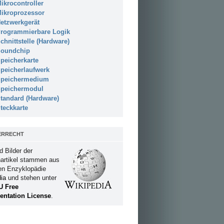
ikrocontroller
ikroprozessor
etzwerkgerät
rogrammierbare Logik
chnittstelle (Hardware)
oundchip
peicherkarte
peicherlaufwerk
peichermedium
peichermodul
tandard (Hardware)
teckkarte
ERRECHT
d Bilder der
artikel stammen aus
ien Enzyklopädie
ia
und stehen unter
U Free
ntation License
.