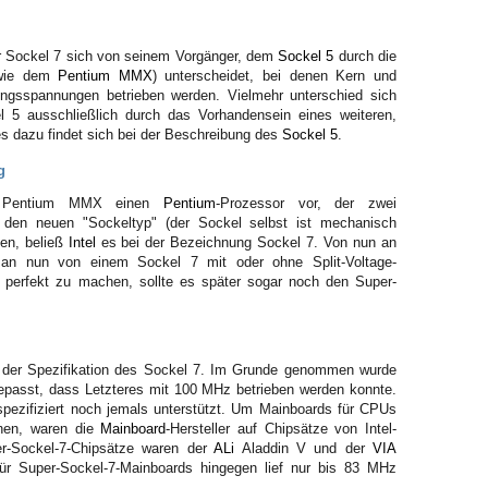
 der Sockel 7 sich von seinem Vorgänger, dem
Sockel 5
durch die
(wie dem
Pentium MMX
) unterscheidet, bei denen Kern und
ungsspannungen betrieben werden. Vielmehr unterschied sich
 5 ausschließlich durch das Vorhandensein eines weiteren,
es dazu findet sich bei der Beschreibung des
Sockel 5
.
g
em Pentium MMX einen
Pentium
-Prozessor vor, der zwei
t den neuen "Sockeltyp" (der Sockel selbst ist mechanisch
en, beließ
Intel
es bei der Bezeichnung Sockel 7. Von nun an
 nun von einem Sockel 7 mit oder ohne Split-Voltage-
 perfekt zu machen, sollte es später sogar noch den Super-
g der Spezifikation des Sockel 7. Im Grunde genommen wurde
epasst, dass Letzteres mit 100 MHz betrieben werden konnte.
 spezifiziert noch jemals unterstützt. Um Mainboards für CPUs
nen, waren die
Mainboard
-Hersteller auf Chipsätze von Intel-
er-Sockel-7-Chipsätze waren der
ALi
Aladdin V und der
VIA
r Super-Sockel-7-Mainboards hingegen lief nur bis 83 MHz