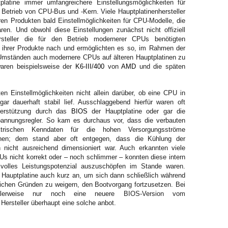
platine immer umfangreichere Einstellungsmöglichkeiten für
etrieb von CPU-Bus und -Kern. Viele Hauptplatinenhersteller
ren Produkten bald Einstellmöglichkeiten für CPU-Modelle, die
ren. Und obwohl diese Einstellungen zunächst nicht offiziell
rsteller die für den Betrieb modernerer CPUs benötigten
 ihrer Produkte nach und ermöglichten es so, im Rahmen der
Umständen auch modernere CPUs auf älteren Hauptplatinen zu
waren beispielsweise der
K6-III/400
von
AMD
und die späten
en Einstellmöglichkeiten nicht allein darüber, ob eine CPU in
ar dauerhaft stabil lief. Ausschlaggebend hierfür waren oft
terstützung durch das
BIOS
der Hauptplatine oder gar die
pannungsregler. So kam es durchaus vor, dass die verbauten
ektrischen Kenndaten für die hohen Versorgungsströme
enen; dem stand aber oft entgegen, dass die Kühlung der
n nicht ausreichend dimensioniert war. Auch erkannten viele
s nicht korrekt oder – noch schlimmer – konnten diese intern
r volles Leistungspotenzial auszuschöpfen im Stande waren.
auptplatine auch kurz an, um sich dann schließlich während
lichen Gründen zu weigern, den Bootvorgang fortzusetzen. Bei
malerweise nur noch eine neuere BIOS-Version vom
 Hersteller überhaupt eine solche anbot.