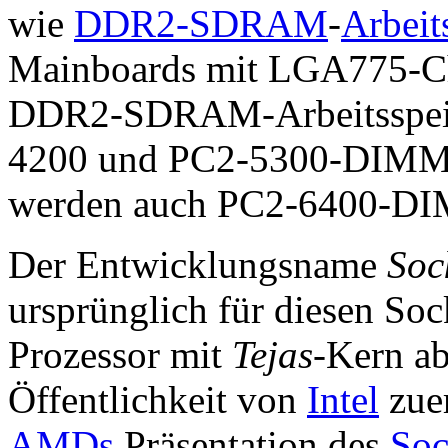
wie
DDR2-SDRAM
-
Arbeit
Mainboards mit LGA775-Chi
DDR2-SDRAM-Arbeitsspeic
4200 und PC2-5300-DIMMs 
werden auch PC2-6400-DIM
Der Entwicklungsname
Soc
ursprünglich für diesen So
Prozessor mit
Tejas
-Kern ab
Öffentlichkeit von
Intel
zuer
AMDs
Präsentation des
Soc