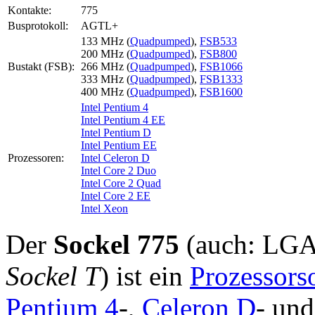
Kontakte:
775
Busprotokoll:
AGTL+
133 MHz (
Quadpumped
),
FSB533
200 MHz (
Quadpumped
),
FSB800
Bustakt (FSB):
266 MHz (
Quadpumped
),
FSB1066
333 MHz (
Quadpumped
),
FSB1333
400 MHz (
Quadpumped
),
FSB1600
Intel Pentium 4
Intel Pentium 4 EE
Intel Pentium D
Intel Pentium EE
Prozessoren:
Intel Celeron D
Intel Core 2 Duo
Intel Core 2 Quad
Intel Core 2 EE
Intel Xeon
Der
Sockel 775
(auch: LG
Sockel T
) ist ein
Prozessors
Pentium 4
-,
Celeron D
- un