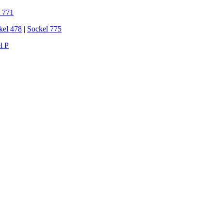
 771
kel 478
|
Sockel 775
l P