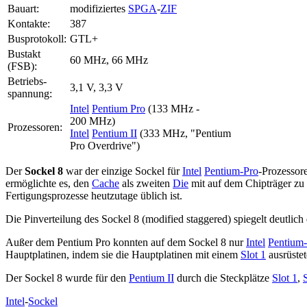
Bauart:
modifiziertes
SPGA
-
ZIF
Kontakte:
387
Busprotokoll:
GTL+
Bustakt
60 MHz, 66 MHz
(FSB):
Betriebs­
3,1 V, 3,3 V
spannung:
Intel
Pentium Pro
(133 MHz -
200 MHz)
Prozessoren:
Intel
Pentium II
(333 MHz, "Pentium
Pro Overdrive")
Der
Sockel 8
war der einzige Sockel für
Intel
Pentium-Pro
-Prozessor
ermöglichte es, den
Cache
als zweiten
Die
mit auf dem Chipträger zu p
Fertigungsprozesse heutzutage üblich ist.
Die Pinverteilung des Sockel 8 (modified staggered) spiegelt deutlic
Außer dem Pentium Pro konnten auf dem Sockel 8 nur
Intel
Pentium-
Hauptplatinen, indem sie die Hauptplatinen mit einem
Slot 1
ausrüstet
Der Sockel 8 wurde für den
Pentium II
durch die Steckplätze
Slot 1
,
Intel
-
Sockel