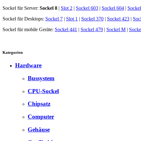
Sockel für Server:
Sockel 8
|
Slot 2
|
Sockel 603
|
Sockel 604
|
Sockel
Sockel für Desktops:
Sockel 7
|
Slot 1
|
Sockel 370
|
Sockel 423
|
Soc
Sockel für mobile Geräte:
Sockel 441
|
Sockel 479
|
Sockel M
|
Socke
Kategorien
Hardware
Bussystem
CPU-Sockel
Chipsatz
Computer
Gehäuse