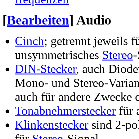
[
Bearbeiten
]
Audio
Cinch
; getrennt jeweils f
unsymmetrisches
Stereo
-
DIN-Stecker
, auch Diode
Mono- und Stereo-Variant
auch für andere Zwecke e
Tonabnehmerstecker
für 
Klinkenstecker
sind 2-po
für
Stereo
-Signal