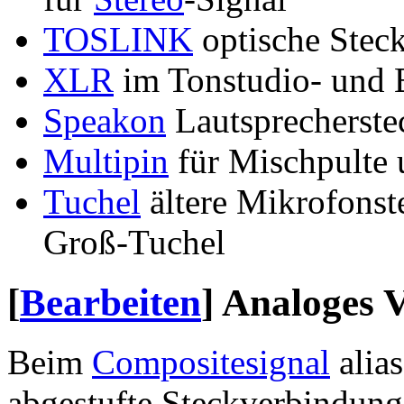
TOSLINK
optische Stec
XLR
im Tonstudio- und 
Speakon
Lautsprecherste
Multipin
für Mischpulte
Tuchel
ältere Mikrofonst
Groß-Tuchel
[
Bearbeiten
]
Analoges V
Beim
Compositesignal
alias
abgestufte Steckverbindung