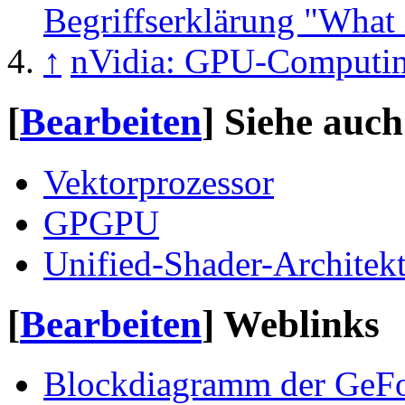
Begriffserklärung "What
↑
nVidia: GPU-Computin
[
Bearbeiten
]
Siehe auch
Vektorprozessor
GPGPU
Unified-Shader-Architek
[
Bearbeiten
]
Weblinks
Blockdiagramm der GeFo