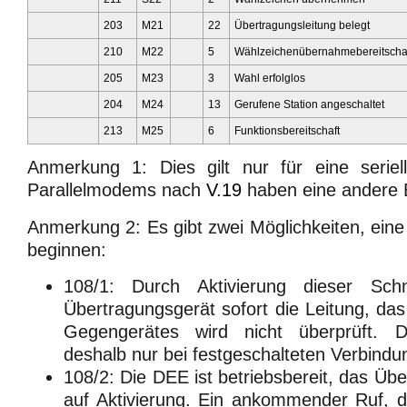
203
M21
22
Übertragungsleitung belegt
210
M22
5
Wählzeichenübernahmebereitscha
205
M23
3
Wahl erfolglos
204
M24
13
Gerufene Station angeschaltet
213
M25
6
Funktionsbereitschaft
Anmerkung 1: Dies gilt nur für eine seriel
Parallelmodems nach
V.19
haben eine andere 
Anmerkung 2: Es gibt zwei Möglichkeiten, ein
beginnen:
108/1: Durch Aktivierung dieser Schni
Übertragungsgerät sofort die Leitung, da
Gegengerätes wird nicht überprüft. Di
deshalb nur bei festgeschalteten Verbindun
108/2: Die DEE ist betriebsbereit, das Üb
auf Aktivierung. Ein ankommender Ruf, 