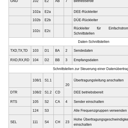
GND
102
E2
AB
7
Betriebserde
102a
E2a
DEE-Rückleiter
102b
E2b
DÜE-Rückleiter
Rückleiter für Einfachstrom
102c
E2c
Schnittstellen
Daten-Schnittstellen
TXD,TX,TD
103
D1
BA
2
Sendedaten
RXD,RX,RD
104
D2
BB
3
Empfangsdaten
Schnittstellen zur Steuerung einer Datenübertr
108/1
S1.1
Übertragungsleitung anschalten
20
DTR
108/2
S1.2
CD
DEE betriebsbereit
RTS
105
S2
CA
4
Sender einschalten
124
S3
Alle Frequenzgruppen verwenden
Hohe Übertragungsgeschwindigke
SEL
111
S4
CH
23
einschalten