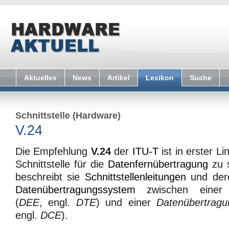
Aktuelles
News
Artikel
Lexikon
Suche
Schnittstelle (Hardware)
V.24
Die Empfehlung
V.24
der
ITU-T
ist in erster L
Schnittstelle für die
Datenfernübertragung
zu s
beschreibt sie
Schnittstellenleitungen
und dere
Datenübertragungssystem
zwischen eine
(
DEE
, engl.
DTE
) und einer
Datenübertragu
engl.
DCE
).