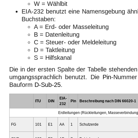
W = Wählbit
EIA-232 benutzt eine Namensgebung ähnli
Buchstaben:
A = Erd- oder Masseleitung
B = Datenleitung
C = Steuer- oder Meldeleitung
D = Taktleitung
S = Hilfskanal
Die in der ersten Spalte der Tabelle stehend
umgangssprachlich benutzt. Die
Pin
-Nummer 
Bauform
D-Sub-25
.
EIA-
ITU
DIN
Pin
Beschreibung nach DIN 66020-1
232
Erdleitungen (Rückleitungen, Masseverbindun
FG
101
E1
AA
1
Schutzerde