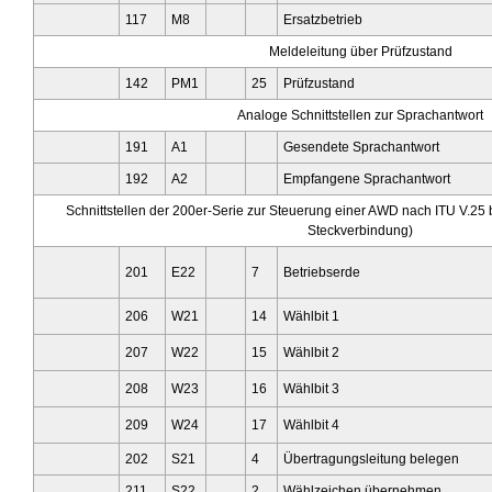
117
M8
Ersatzbetrieb
Meldeleitung über Prüfzustand
142
PM1
25
Prüfzustand
Analoge Schnittstellen zur Sprachantwort
191
A1
Gesendete Sprachantwort
192
A2
Empfangene Sprachantwort
Schnittstellen der 200er-Serie zur Steuerung einer AWD nach ITU V.25
Steckverbindung)
201
E22
7
Betriebserde
206
W21
14
Wählbit 1
207
W22
15
Wählbit 2
208
W23
16
Wählbit 3
209
W24
17
Wählbit 4
202
S21
4
Übertragungsleitung belegen
211
S22
2
Wählzeichen übernehmen