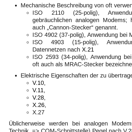
Mechanische Beschreibung von oft verwe
ISO 2110 (25-polig), Anwendu
gebräuchlichen analogen Modems; h
auch „Cannon-Stecker“ genannt.
ISO 4902 (37-polig), Anwendung be
ISO 4903 (15-polig), Anwendu
Datennetzen nach
X.21
ISO 2593 (34-polig), Anwendung b
oft auch als MRAC-Stecker bezeichne
Elektrische Eigenschaften der zu übertrag
V.10
,
V.11
,
V.28
,
X.26
,
X.27
Üblicherweise werden bei analogen Modem
Technik, => COM-Schnittstelle) Pegel nach V.