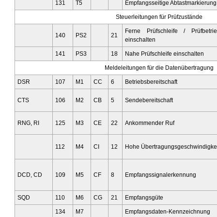
131
T5
Empfangsseitige Abtastmarkierung
Steuerleitungen für Prüfzustände
Ferne Prüfschleife / Prüfbetri
140
PS2
21
einschalten
141
PS3
18
Nahe Prüfschleife einschalten
Meldeleitungen für die Datenübertragung
DSR
107
M1
CC
6
Betriebsbereitschaft
CTS
106
M2
CB
5
Sendebereitschaft
RNG, RI
125
M3
CE
22
Ankommender Ruf
112
M4
CI
12
Hohe Übertragungsgeschwindigkei
DCD, CD
109
M5
CF
8
Empfangssignalerkennung
SQD
110
M6
CG
21
Empfangsgüte
134
M7
Empfangsdaten-Kennzeichnung