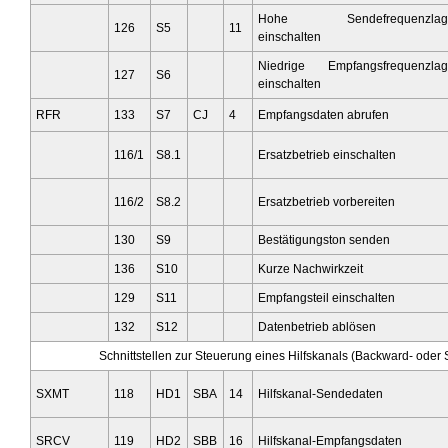
Hohe Sendefrequenzlag
126
S5
11
einschalten
Niedrige Empfangsfrequenzla
127
S6
einschalten
RFR
133
S7
CJ
4
Empfangsdaten abrufen
116/1
S8.1
Ersatzbetrieb einschalten
116/2
S8.2
Ersatzbetrieb vorbereiten
130
S9
Bestätigungston senden
136
S10
Kurze Nachwirkzeit
129
S11
Empfangsteil einschalten
132
S12
Datenbetrieb ablösen
Schnittstellen zur Steuerung eines Hilfskanals (Backward- ode
SXMT
118
HD1
SBA
14
Hilfskanal-Sendedaten
SRCV
119
HD2
SBB
16
Hilfskanal-Empfangsdaten