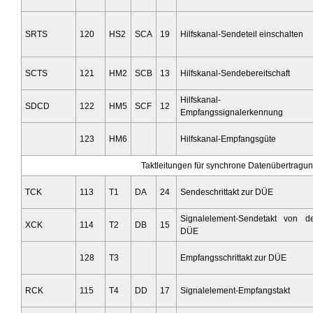
SRTS
120
HS2
SCA
19
Hilfskanal-Sendeteil einschalten
SCTS
121
HM2
SCB
13
Hilfskanal-Sendebereitschaft
Hilfskanal-
SDCD
122
HM5
SCF
12
Empfangssignalerkennung
123
HM6
Hilfskanal-Empfangsgüte
Taktleitungen für synchrone Datenübertragu
TCK
113
T1
DA
24
Sendeschrittakt zur DÜE
Signalelement-Sendetakt von d
XCK
114
T2
DB
15
DÜE
128
T3
Empfangsschrittakt zur DÜE
RCK
115
T4
DD
17
Signalelement-Empfangstakt