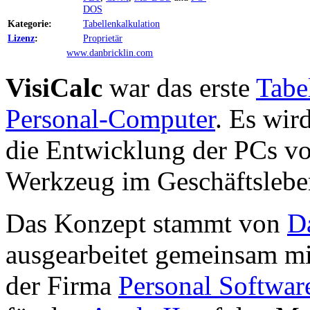
DOS
Kategorie:
Tabellenkalkulation
Lizenz
:
Proprietär
www.danbricklin.com
VisiCalc
war das erste
Tabe
Personal-Computer
. Es wir
die Entwicklung der PCs v
Werkzeug im Geschäftslebe
Das Konzept stammt von
D
ausgearbeitet gemeinsam m
der Firma
Personal Softwar