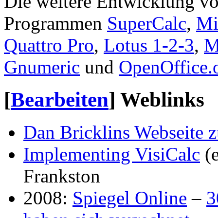
Die weitere Entwicklung vo
Programmen
SuperCalc
,
Mi
Quattro Pro
,
Lotus 1-2-3
,
M
Gnumeric
und
OpenOffice.
[
Bearbeiten
]
Weblinks
Dan Bricklins Webseite z
Implementing VisiCalc
(e
Frankston
2008:
Spiegel Online
–
3