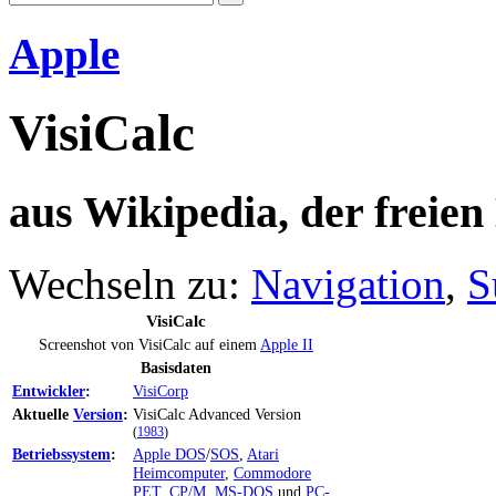
Apple
VisiCalc
aus Wikipedia, der freie
Wechseln zu:
Navigation
,
S
VisiCalc
Screenshot von VisiCalc auf einem
Apple II
Basisdaten
Entwickler
:
VisiCorp
Aktuelle
Version
:
VisiCalc Advanced Version
(
1983
)
Betriebssystem
:
Apple DOS
/
SOS
,
Atari
Heimcomputer
,
Commodore
PET
,
CP/M
,
MS-DOS
und
PC-