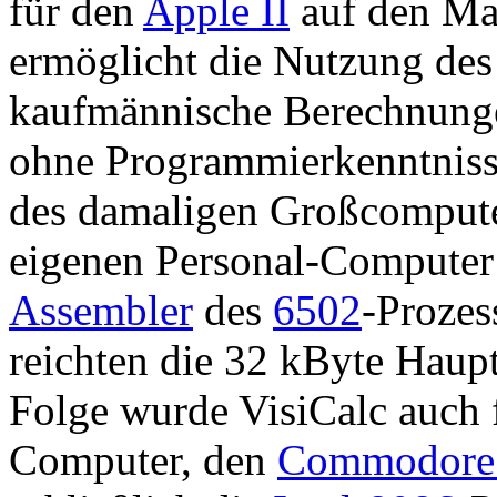
für den
Apple II
auf den Ma
ermöglicht die Nutzung de
kaufmännische Berechnunge
ohne Programmierkenntnisse
des damaligen Großcompute
eigenen Personal-Computer
Assembler
des
6502
-Proze
reichten die 32 kByte Haupt
Folge wurde VisiCalc auch 
Computer, den
Commodore