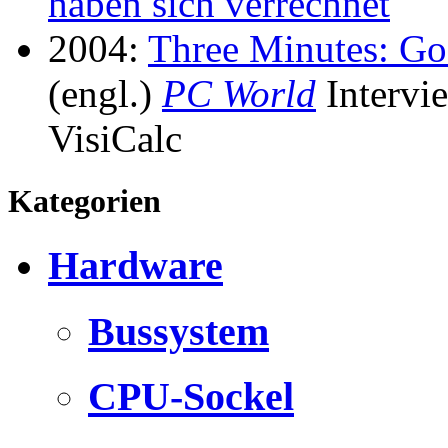
haben sich verrechnet
2004:
Three Minutes: God
(engl.)
PC World
Intervi
VisiCalc
Kategorien
Hardware
Bussystem
CPU-Sockel