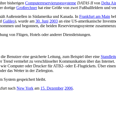
ihre bisherigen
Computerreservierungssysteme
DATAS II
von
Delta Ai
Der dortige
Großrechner
hat eine Größe von zwei Fußballfeldern und ver
hält Außenstellen in Südamerika und Kanada. In
Frankfurt am Main
bef
nd
Galileo
), wurde am
30. Juni
2003
an eine US-amerikanische Investme
rnommen und begonnen, die beiden Reservierungssysteme zusammenzu
ung von Flügen, Hotels oder anderer Dienstleistungen.
e Benutzer eine gesicherte Leitung, zum Beispiel über eine
Standlei
 Trend vermehrt zu verschlüsselter Kommunikation über das Internet. 
, wie Computer oder Drucker für ATB2- oder E-Flugtickets. Über eine
der das Wetter in der Zielregion.
 im System gespeichert bleibt.
kfurt nach
New York
am
15. Dezember
2006
.