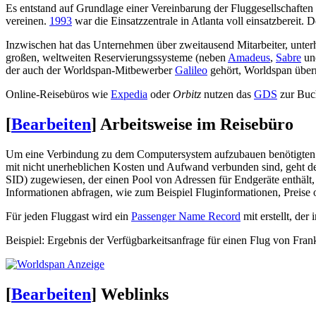
Es entstand auf Grundlage einer Vereinbarung der Fluggesellschaften 
vereinen.
1993
war die Einsatzzentrale in Atlanta voll einsatzbereit. 
Inzwischen hat das Unternehmen über zweitausend Mitarbeiter, unter
großen, weltweiten Reservierungssysteme (neben
Amadeus
,
Sabre
u
der auch der Worldspan-Mitbewerber
Galileo
gehört, Worldspan übe
Online-Reisebüros wie
Expedia
oder
Orbitz
nutzen das
GDS
zur Buch
[
Bearbeiten
]
Arbeitsweise im Reisebüro
Um eine Verbindung zu dem Computersystem aufzubauen benötigten di
mit nicht unerheblichen Kosten und Aufwand verbunden sind, geht der
SID) zugewiesen, der einen Pool von Adressen für Endgeräte enthält
Informationen abfragen, wie zum Beispiel Fluginformationen, Preise o
Für jeden Fluggast wird ein
Passenger Name Record
mit erstellt, der
Beispiel: Ergebnis der Verfügbarkeitsanfrage für einen Flug von Fran
[
Bearbeiten
]
Weblinks