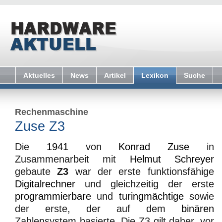
Aktuelles
News
Artikel
Lexikon
Suche
Rechenmaschine
Zuse Z3
Die
1941
von
Konrad Zuse
in
Zusammenarbeit mit
Helmut Schreyer
gebaute
Z3
war der erste funktionsfähige
Digitalrechner
und gleichzeitig der erste
programmierbare
und
turingmächtige
sowie
der erste, der auf dem
binären
Zahlensystem basierte. Die Z3 gilt daher, vor