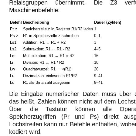
Relaisgruppen übernimmt. Die Z3 verf
Maschinenbefehle
:
Befehl
Beschreibung
Dauer (Zyklen)
Pr z
Speicherzelle z in Register R1/R2 laden
1
Ps z
R1 in Speicherzelle z schreiben
0–1
Ls1
Addition: R1 ← R1 + R2
3
Ls2
Subtraktion: R1 ← R1 - R2
4–5
Lm
Multiplikation: R1 ← R1 × R2
16
Li
Division: R1 ← R1 / R2
18
Lw
Quadratwurzel: R1 ← √(R1)
20
Lu
Dezimalzahl einlesen in R1/R2
9–41
Ld
R1 als Binärzahl ausgeben
9–41
Die Eingabe numerischer Daten muss über di
das heißt, Zahlen können nicht auf dem Lochst
Über die Tastatur können alle Oper
Speicherzugriffen (Pr und Ps) direkt aus
Lochstreifen kann nur Befehle enthalten, wobei 
kodiert wird.