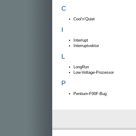
C
Cool’n’Quiet
I
Interrupt
Interruptvektor
L
LongRun
Low-Voltage-Prozessor
P
Pentium-F00F-Bug