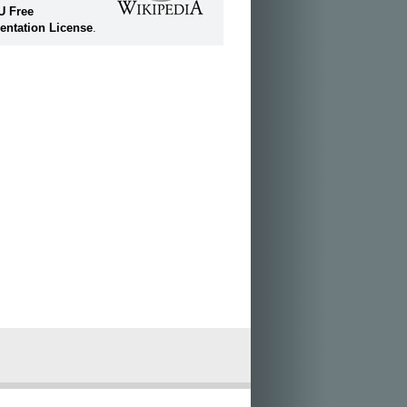
U Free
ntation License
.