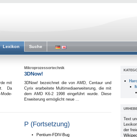
Lexikon
Suche
Mikroprozessortechnik
KATEGO
3DNow!
Har
rde mit
3DNow! bezeichnet die von AMD, Centaur und
M
rt. Da
Cyrix erarbeitete Multimediaerweiterung, die mit
d-Mode-
dem AMD K6-2 1998 eingeführt wurde. Diese
Erweiterung ermöglicht neue ...
URHEB
Text un
P (Fortsetzung)
Lexikon
der fre
Pentium-FDIV-Bug
Wikiped