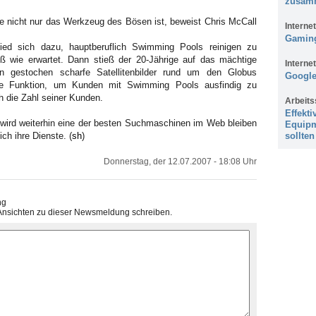
zusam
e nicht nur das Werkzeug des Bösen ist, beweist Chris McCall
Internet
Gaming
hied sich dazu, hauptberuflich Swimming Pools reinigen zu
oß wie erwartet. Dann stieß der 20-Jährige auf das mächtige
Internet
n gestochen scharfe Satellitenbilder rund um den Globus
Google
se Funktion, um Kunden mit Swimming Pools ausfindig zu
h die Zahl seiner Kunden.
Arbeits
Effekti
e wird weiterhin eine der besten Suchmaschinen im Web bleiben
Equipm
ch ihre Dienste. (
sh
)
sollten
Donnerstag, der 12.07.2007 - 18:08 Uhr
ng
Ansichten zu dieser Newsmeldung schreiben.