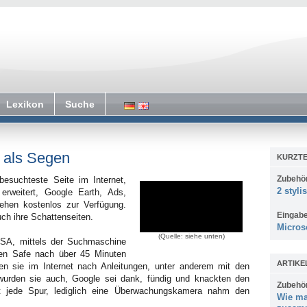
Lexikon
Suche
 als Segen
KURZTE
Zubehö
besuchteste Seite im Internet,
2 styli
erweitert, Google Earth, Ads,
ehen kostenlos zur Verfügung.
Eingab
ch ihre Schattenseiten.
Micros
(Quelle: siehe unten)
USA, mittels der Suchmaschine
en Safe nach über 45 Minuten
ARTIKE
en sie im Internet nach Anleitungen, unter anderem mit den
wurden sie auch, Google sei dank, fündig und knackten den
Zubehö
hlt jede Spur, lediglich eine Überwachungskamera nahm den
Wie ma