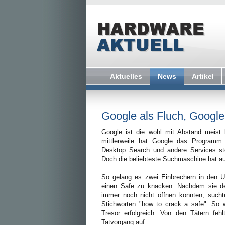
Aktuelles
News
Artikel
Google als Fluch, Google
Google ist die wohl mit Abstand meist 
mittlerweile hat Google das Programm 
Desktop Search und andere Services st
Doch die beliebteste Suchmaschine hat au
So gelang es zwei Einbrechern in den 
einen Safe zu knacken. Nachdem sie d
immer noch nicht öffnen konnten, sucht
Stichworten "how to crack a safe". So 
Tresor erfolgreich. Von den Tätern fe
Tatvorgang auf.