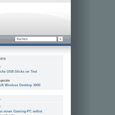
STS
r
sche USB-Sticks im Test
egeräte
oft Wireless Desktop 3000
L
r
n einen Gaming-PC selbst