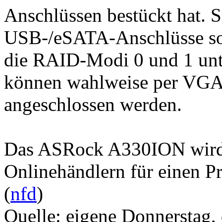
Anschlüssen bestückt hat. 
USB-/eSATA-Anschlüsse sow
die RAID-Modi 0 und 1 unt
können wahlweise per VG
angeschlossen werden.
Das ASRock A330ION wird b
Onlinehändlern für einen Pr
(
nfd
)
Quelle: eigene
Donnerstag, 