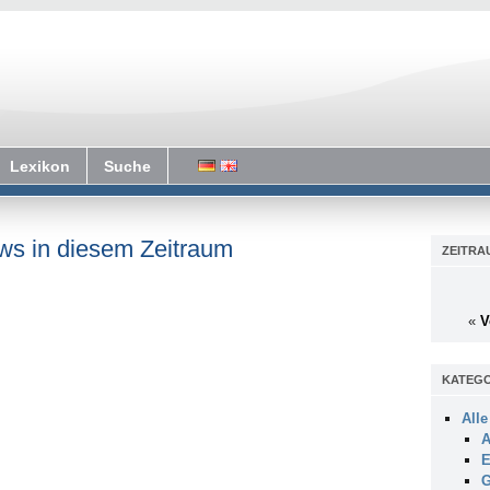
Lexikon
Suche
ws in diesem Zeitraum
ZEITRA
«
V
KATEGO
Alle
A
E