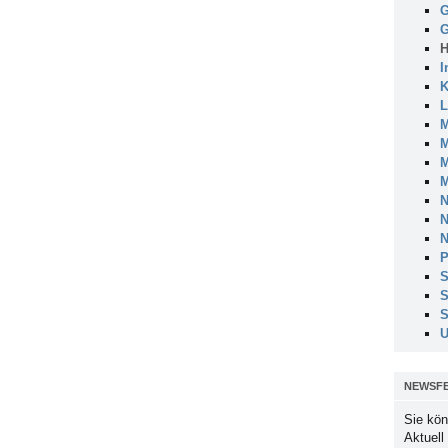
G
G
H
I
K
L
M
M
M
M
N
N
N
P
S
S
S
U
NEWSF
Sie kön
Aktuell