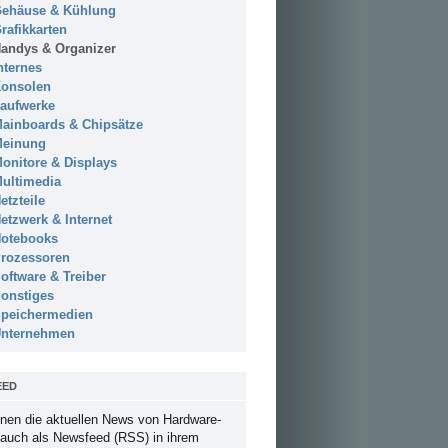
ehäuse & Kühlung
rafikkarten
andys & Organizer
nternes
onsolen
aufwerke
ainboards & Chipsätze
einung
onitore & Displays
ultimedia
etzteile
etzwerk & Internet
otebooks
rozessoren
oftware & Treiber
onstiges
peichermedien
nternehmen
EED
nen die aktuellen News von Hardware-
 auch als Newsfeed (RSS) in ihrem