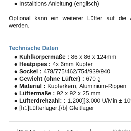
● Installtions Anleitung (englisch)
Optional kann ein weiterer Lüfter auf die
werden.
Technische Daten
●
Kühlkörpermaße :
86 x 86 x 124mm
●
Heatpipes :
4x 6mm Kupfer
●
Sockel :
478/775/462/754/939/940
●
Gewicht (ohne Lüfter) :
670 g
●
Material :
Kupferkern, Aluminium-Rippen
●
Lüftermaße :
92 x 92 x 25 mm
●
Lüfterdrehzahl: :
1.200]]3.000 U/Min ± 1
● [h1]Lüfterlager:[/b] Gleitlager