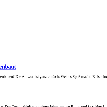
enbaut
uen? Die Antwort ist ganz einfach: Weil es Spaß macht! Es ist eine 
. Der Trend erhielt vor einigen Jahren seinen Boom und ist seither ka