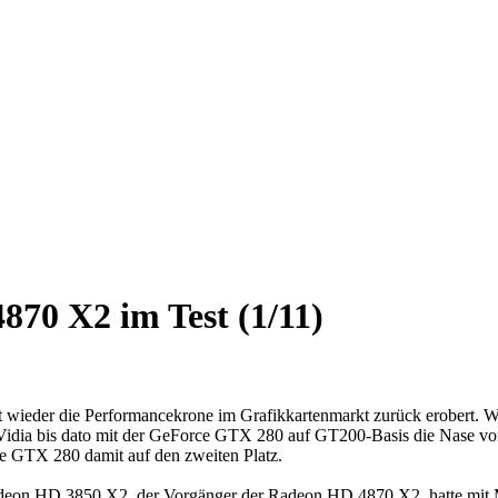
870 X2 im Test (1/11)
 wieder die Performancekrone im Grafikkartenmarkt zurück erobert.
idia bis dato mit der GeForce GTX 280 auf GT200-Basis die Nase vo
e GTX 280 damit auf den zweiten Platz.
 Radeon HD 3850 X2, der Vorgänger der Radeon HD 4870 X2, hatte mit