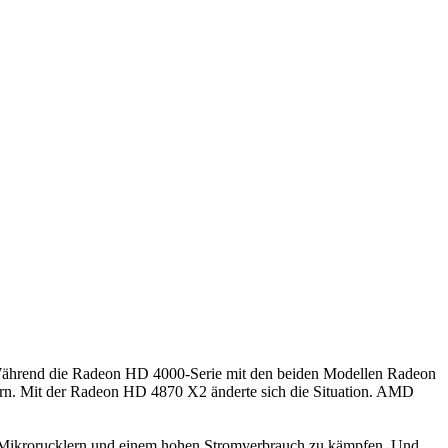
 Während die Radeon HD 4000-Serie mit den beiden Modellen Radeon
rn. Mit der Radeon HD 4870 X2 änderte sich die Situation. AMD
 Mikrorucklern und einem hohen Stromverbrauch zu kämpfen. Und