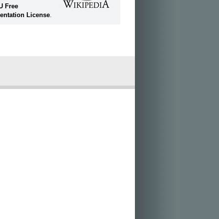
U Free
ntation License
.