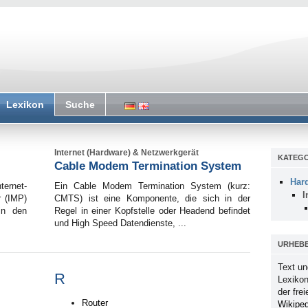
Lexikon
Suche
Internet (Hardware) & Netzwerkgerät
KATEGO
Cable Modem Termination System
Har
ternet-
Ein Cable Modem Termination System (kurz:
I
r (IMP)
CMTS) ist eine Komponente, die sich in der
in den
Regel in einer Kopfstelle oder Headend befindet
und High Speed Datendienste, ...
URHEB
Text un
R
Lexikon
der fre
Router
Wikiped