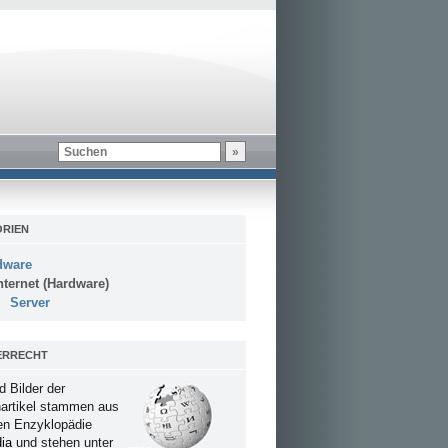
RIEN
dware
nternet (Hardware)
Server
ERRECHT
d Bilder der
artikel stammen aus
ien Enzyklopädie
ia
und stehen unter