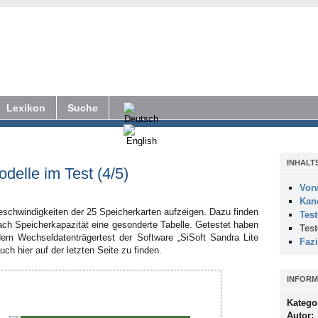
Lexikon
Suche
INHALT
delle im Test (4/5)
Vor
Kan
eschwindigkeiten der 25 Speicherkarten aufzeigen. Dazu finden
Tes
nach Speicherkapazität eine gesonderte Tabelle. Getestet haben
Tes
dem Wechseldatenträgertest der Software „SiSoft Sandra Lite
Fazi
ch hier auf der letzten Seite zu finden.
INFORM
Katego
Autor: