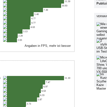
11.50
Publizi
10.93
7.30
5.40
VERWAN
4.77
4.77
4.63
3.13
2.20
2.03
Angaben in FPS, mehr ist besser
B
11.10
7.47
6.97
6.63
6.33
5.87
3.73