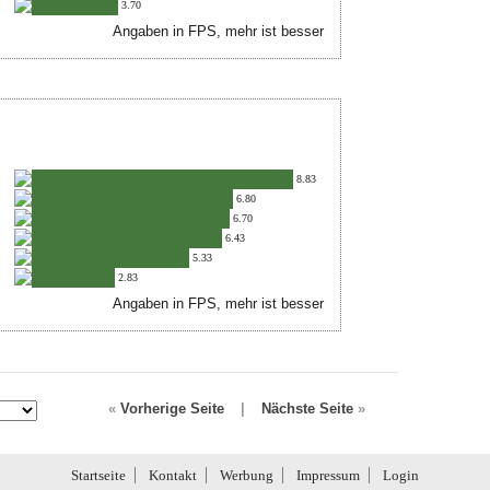
3.70
Angaben in FPS, mehr ist besser
8.83
6.80
6.70
6.43
5.33
2.83
Angaben in FPS, mehr ist besser
«
Vorherige Seite
|
Nächste Seite
»
Startseite
Kontakt
Werbung
Impressum
Login