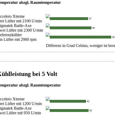
emperatur abzgl. Raumtemperatur
ccelero Xtreme
37
rei Lüfter mit 2100 U/min
igmatek Battle-Axe
40
wei Lüfter mit 2300 U/min
eferenzkühler
59
in Lüfter mit 2900 rpm
Differenz in Grad Celsius, weniger ist bess
ühlleistung bei 5 Volt
emperatur abzgl. Raumtemperatur
ccelero Xtreme
42
rei Lüfter mit 1200 U/min
igmatek Battle-Axe
45
wei Lüfter mit 950 U/min