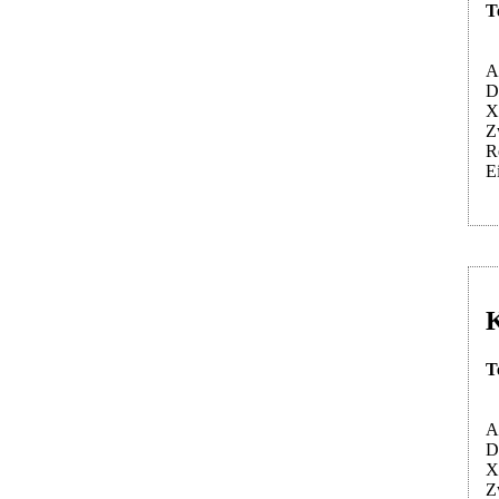
T
A
D
X
Z
R
E
K
T
A
D
X
Z