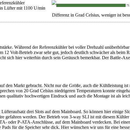
eferenzkühler
71
in Lüfter mit 1100 U/min
Differenz in Grad Celsius, weniger ist bess
tärke. Während der Referenzkühler bei voller Drehzahl unüberhörbar la
im 12 Volt-Betrieb zwar sehr gut, jedoch deutlich schwächer als beim
cht sich hier weiterhin durch sein Geräusch bemerkbar. Der Battle-Axe
f den Markt gebracht. Nicht nur die Größe, auch die Kühlleistung ist m
sprechen von 20 Grad Celsius niedrigeren Temperaturen konnte eingeha
 einen qualitativ hochwertigen Eindruck und auch die Montage ist als l
 Lüfteraufsatz drei Slots auf dem Mainboard. So können hier einige Slo
fire gefahren werden. Der Betrieb von 3-way SLI ist mit diesem Kühle
TA- oder P-ATA-Anschlüsse, auf dem Mainboard verdecken. Bei einer de
ie Pads für die Speicher sehr dick. Hier wünschen wir uns für eine bes