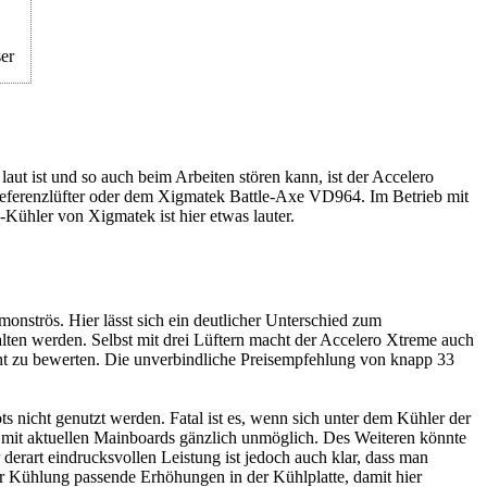
er
ut ist und so auch beim Arbeiten stören kann, ist der Accelero
 Referenzlüfter oder dem Xigmatek Battle-Axe VD964. Im Betrieb mit
-Kühler von Xigmatek ist hier etwas lauter.
onströs. Hier lässt sich ein deutlicher Unterschied zum
lten werden. Selbst mit drei Lüftern macht der Accelero Xtreme auch
eicht zu bewerten. Die unverbindliche Preisempfehlung von knapp 33
ts nicht genutzt werden. Fatal ist es, wenn sich unter dem Kühler der
r mit aktuellen Mainboards gänzlich unmöglich. Des Weiteren könnte
rart eindrucksvollen Leistung ist jedoch auch klar, dass man
ser Kühlung passende Erhöhungen in der Kühlplatte, damit hier