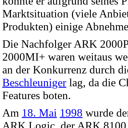
konnte er aufgrund seines P
Marktsituation (viele Anbiet
Produkten) einige Abnehme
Die Nachfolger ARK 2000
2000MI+ waren weitaus weni
an der Konkurrenz durch 
Beschleuniger
lag, da die C
Features boten.
Am
18. Mai
1998
wurde der
ARK Logic, der ARK 8100 