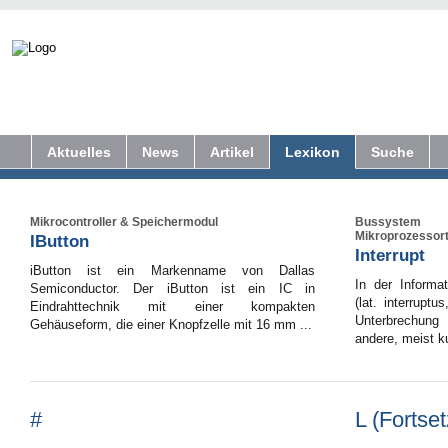
Aktuelles
News
Artikel
Lexikon
Suche
Mikrocontroller & Speichermodul
Bussystem
Mikroprozessor
IButton
Interrupt
iButton ist ein Markenname von Dallas
In der Informat
Semiconductor. Der iButton ist ein IC in
(lat. interruptu
Eindrahttechnik mit einer kompakten
Unterbrechun
Gehäuseform, die einer Knopfzelle mit 16 mm ...
andere, meist ku
#
L (Fortse