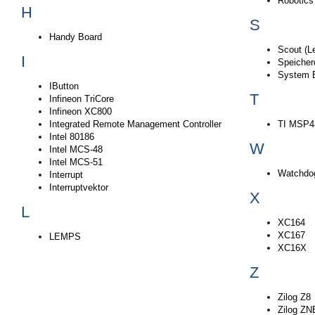
Robotic
H
S
Handy Board
Scout (L
I
Speicherd
System B
IButton
T
Infineon TriCore
Infineon XC800
Integrated Remote Management Controller
TI MSP4
Intel 80186
W
Intel MCS-48
Intel MCS-51
Watchdo
Interrupt
Interruptvektor
X
L
XC164
XC167
LEMPS
XC16X
Z
Zilog Z8
Zilog Z