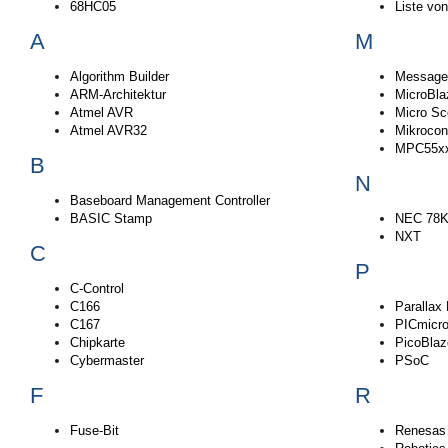
68HC05
Liste von
A
M
Algorithm Builder
Message-
ARM-Architektur
MicroBla
Atmel AVR
Micro Sc
Atmel AVR32
Mikrocont
MPC55x
B
N
Baseboard Management Controller
BASIC Stamp
NEC 78K
NXT
C
P
C-Control
C166
Parallax 
C167
PICmicr
Chipkarte
PicoBlaz
Cybermaster
PSoC
F
R
Fuse-Bit
Renesas