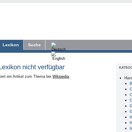
Lexikon
Suche
 Lexikon nicht verfügbar
KATEGO
iert ein Artikel zum Thema bei
Wikipedia
.
Har
B
C
C
C
G
G
H
H
I