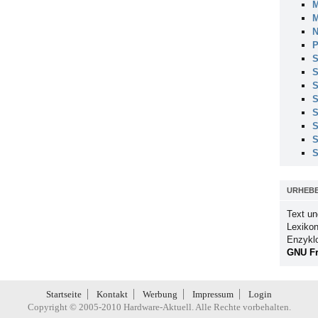
M
M
N
P
S
S
S
S
S
S
S
S
URHEB
Text un
Lexikon
Enzykl
GNU Fr
Startseite
Kontakt
Werbung
Impressum
Login
Copyright © 2005-2010 Hardware-Aktuell. Alle Rechte vorbehalten.