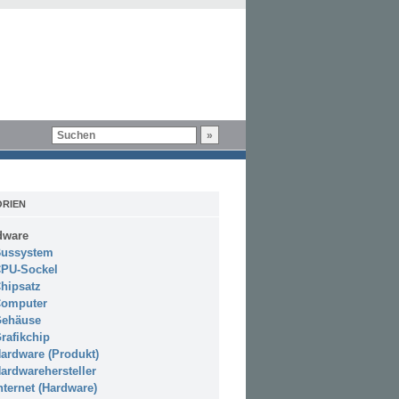
RIEN
dware
ussystem
PU-Sockel
hipsatz
omputer
ehäuse
rafikchip
ardware (Produkt)
ardwarehersteller
nternet (Hardware)