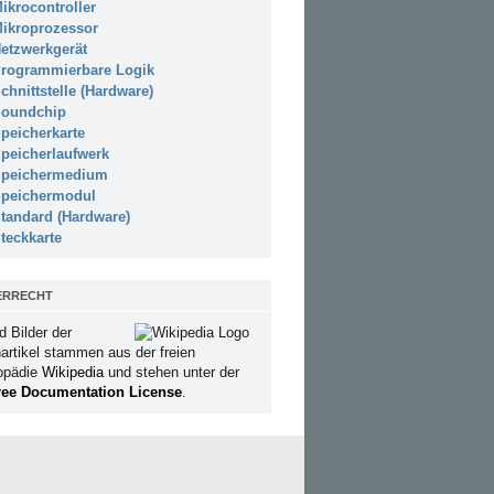
ikrocontroller
ikroprozessor
etzwerkgerät
rogrammierbare Logik
chnittstelle (Hardware)
oundchip
peicherkarte
peicherlaufwerk
peichermedium
peichermodul
tandard (Hardware)
teckkarte
ERRECHT
d Bilder der
artikel stammen aus der freien
opädie
Wikipedia
und stehen unter der
ee Documentation License
.