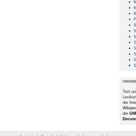
M
M
N
P
S
S
S
S
S
S
S
S
URHEB
Text un
Lexikon
der fre
Wikiped
der
GN
Docume