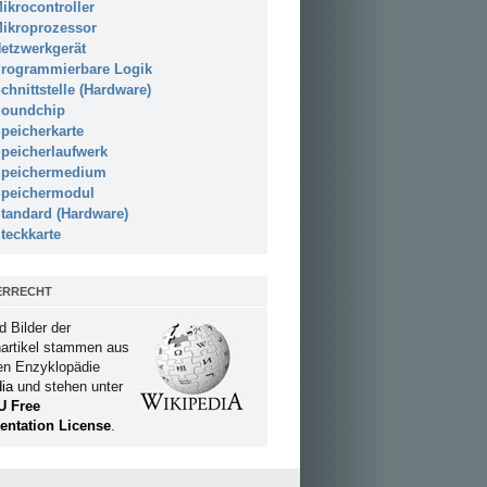
ikrocontroller
ikroprozessor
etzwerkgerät
rogrammierbare Logik
chnittstelle (Hardware)
oundchip
peicherkarte
peicherlaufwerk
peichermedium
peichermodul
tandard (Hardware)
teckkarte
ERRECHT
d Bilder der
artikel stammen aus
ien Enzyklopädie
ia
und stehen unter
U Free
ntation License
.