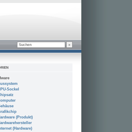
RIEN
dware
ussystem
PU-Sockel
hipsatz
omputer
ehäuse
rafikchip
ardware (Produkt)
ardwarehersteller
nternet (Hardware)