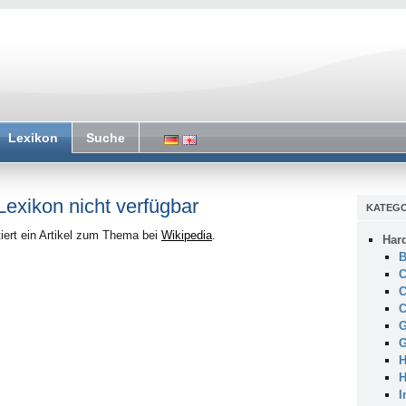
Lexikon
Suche
 Lexikon nicht verfügbar
KATEGO
iert ein Artikel zum Thema bei
Wikipedia
.
Har
B
C
C
C
G
G
H
H
I