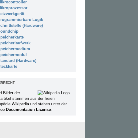
ikrocontroller
ikroprozessor
etzwerkgerät
rogrammierbare Logik
chnittstelle (Hardware)
oundchip
peicherkarte
peicherlaufwerk
peichermedium
peichermodul
tandard (Hardware)
teckkarte
ERRECHT
d Bilder der
artikel stammen aus der freien
opädie
Wikipedia
und stehen unter der
ee Documentation License
.