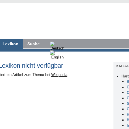
Lexikon
Suche
 Lexikon nicht verfügbar
KATEGO
iert ein Artikel zum Thema bei
Wikipedia
.
Har
B
C
C
C
G
G
H
H
I