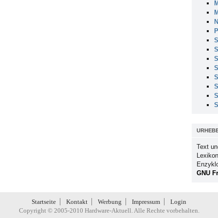
M
M
N
P
S
S
S
S
S
S
S
S
URHEB
Text un
Lexikon
Enzykl
GNU Fr
Startseite
Kontakt
Werbung
Impressum
Login
Copyright © 2005-2010 Hardware-Aktuell. Alle Rechte vorbehalten.