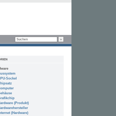
RIEN
dware
ussystem
PU-Sockel
hipsatz
omputer
ehäuse
rafikchip
ardware (Produkt)
ardwarehersteller
nternet (Hardware)