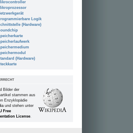
ikrocontroller
ikroprozessor
etzwerkgerät
rogrammierbare Logik
chnittstelle (Hardware)
oundchip
peicherkarte
peicherlaufwerk
peichermedium
peichermodul
tandard (Hardware)
teckkarte
ERRECHT
d Bilder der
artikel stammen aus
ien Enzyklopädie
ia
und stehen unter
U Free
ntation License
.