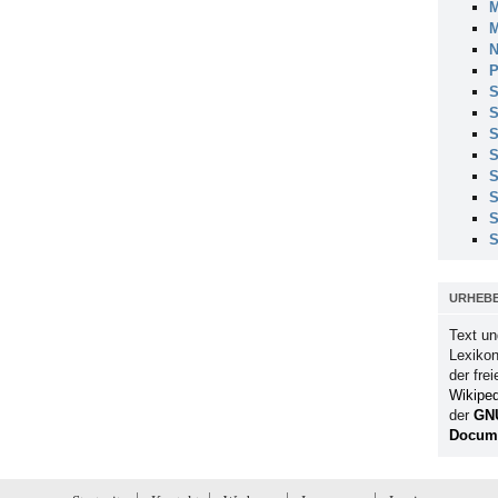
M
M
N
P
S
S
S
S
S
S
S
S
URHEB
Text un
Lexikon
der fre
Wikiped
der
GN
Docume