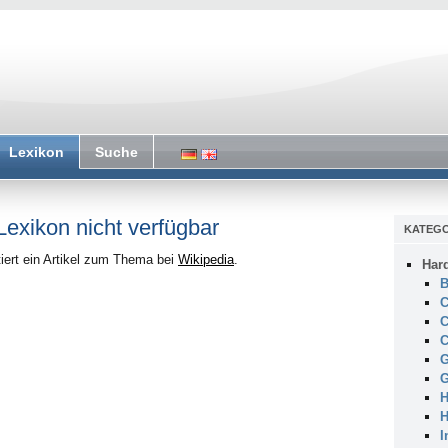
Lexikon
Suche
 Lexikon nicht verfügbar
KATEGO
iert ein Artikel zum Thema bei
Wikipedia
.
Har
B
C
C
C
G
G
H
H
I