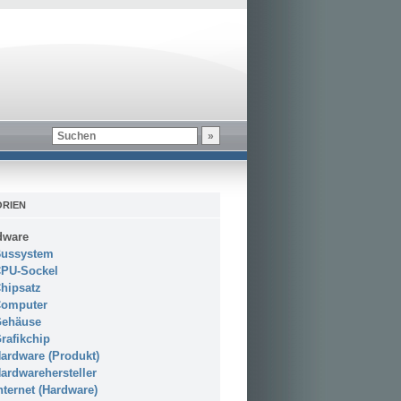
RIEN
dware
ussystem
PU-Sockel
hipsatz
omputer
ehäuse
rafikchip
ardware (Produkt)
ardwarehersteller
nternet (Hardware)