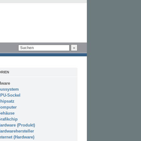
RIEN
dware
ussystem
PU-Sockel
hipsatz
omputer
ehäuse
rafikchip
ardware (Produkt)
ardwarehersteller
nternet (Hardware)