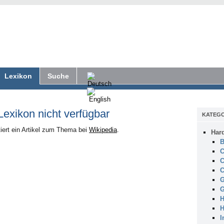
Lexikon
Suche
 Lexikon nicht verfügbar
KATEGO
iert ein Artikel zum Thema bei
Wikipedia
.
Har
B
C
C
C
G
G
H
H
I