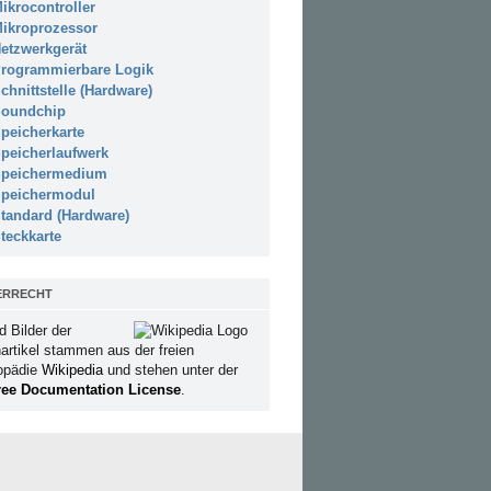
ikrocontroller
ikroprozessor
etzwerkgerät
rogrammierbare Logik
chnittstelle (Hardware)
oundchip
peicherkarte
peicherlaufwerk
peichermedium
peichermodul
tandard (Hardware)
teckkarte
ERRECHT
d Bilder der
artikel stammen aus der freien
opädie
Wikipedia
und stehen unter der
ee Documentation License
.