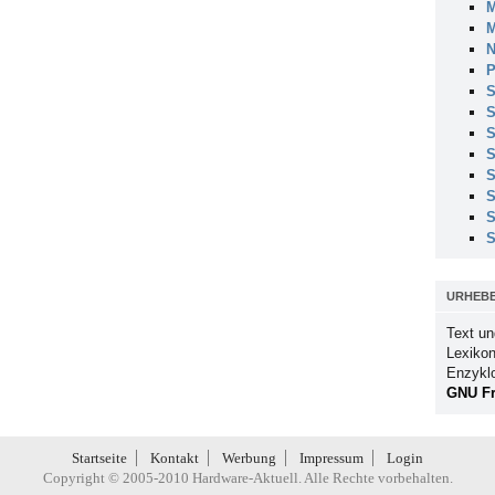
M
M
N
P
S
S
S
S
S
S
S
S
URHEB
Text un
Lexikon
Enzykl
GNU Fr
Startseite
Kontakt
Werbung
Impressum
Login
Copyright © 2005-2010 Hardware-Aktuell. Alle Rechte vorbehalten.