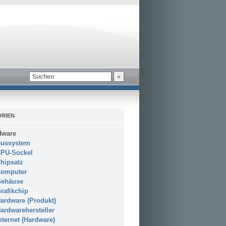
RIEN
dware
ussystem
PU-Sockel
hipsatz
omputer
ehäuse
rafikchip
ardware (Produkt)
ardwarehersteller
nternet (Hardware)