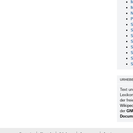
M
M
N
P
S
S
S
S
S
S
S
S
URHEB
Text un
Lexikon
der fre
Wikiped
der
GN
Docume