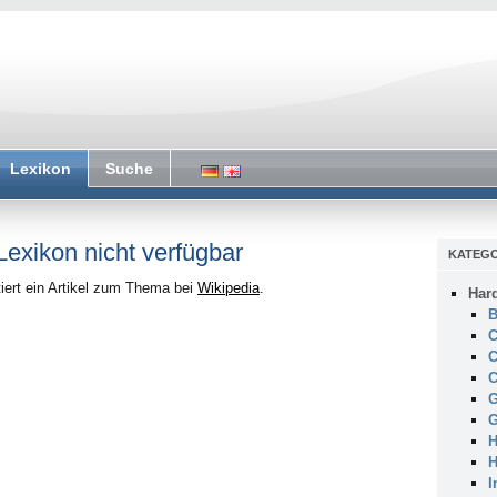
Lexikon
Suche
 Lexikon nicht verfügbar
KATEGO
iert ein Artikel zum Thema bei
Wikipedia
.
Har
B
C
C
C
G
G
H
H
I