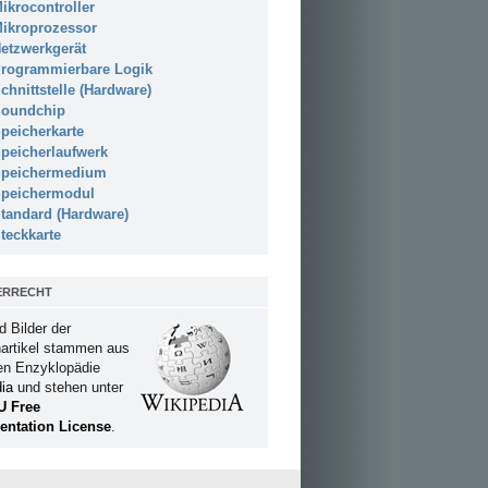
ikrocontroller
ikroprozessor
etzwerkgerät
rogrammierbare Logik
chnittstelle (Hardware)
oundchip
peicherkarte
peicherlaufwerk
peichermedium
peichermodul
tandard (Hardware)
teckkarte
ERRECHT
d Bilder der
artikel stammen aus
ien Enzyklopädie
ia
und stehen unter
U Free
ntation License
.