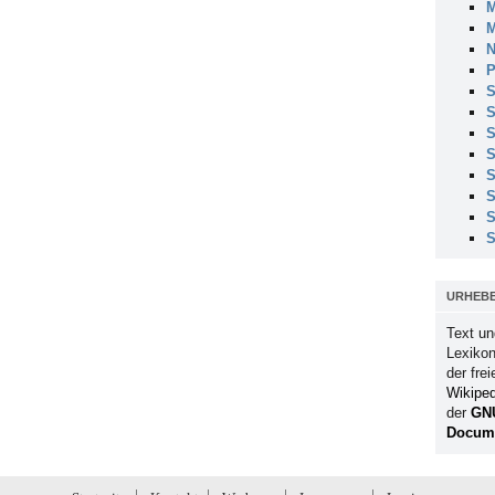
M
M
N
P
S
S
S
S
S
S
S
S
URHEB
Text un
Lexikon
der fre
Wikiped
der
GN
Docume