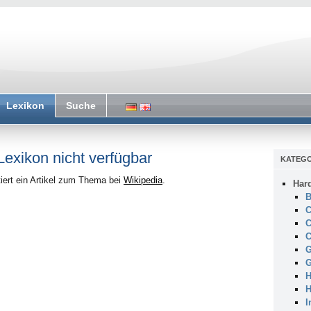
Lexikon
Suche
 Lexikon nicht verfügbar
KATEGO
iert ein Artikel zum Thema bei
Wikipedia
.
Har
B
C
C
C
G
G
H
H
I