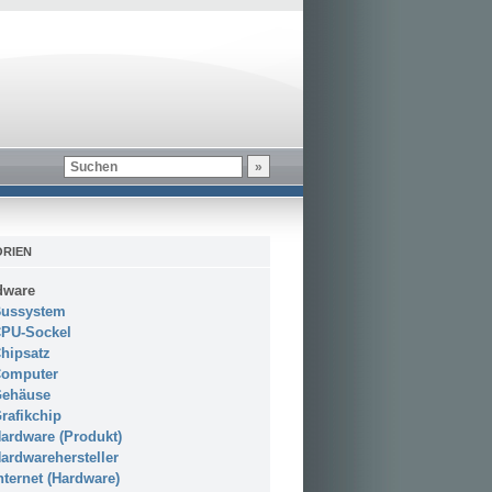
RIEN
dware
ussystem
PU-Sockel
hipsatz
omputer
ehäuse
rafikchip
ardware (Produkt)
ardwarehersteller
nternet (Hardware)