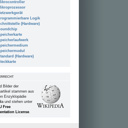
ikrocontroller
ikroprozessor
etzwerkgerät
rogrammierbare Logik
chnittstelle (Hardware)
oundchip
peicherkarte
peicherlaufwerk
peichermedium
peichermodul
tandard (Hardware)
teckkarte
ERRECHT
d Bilder der
artikel stammen aus
ien Enzyklopädie
ia
und stehen unter
U Free
ntation License
.