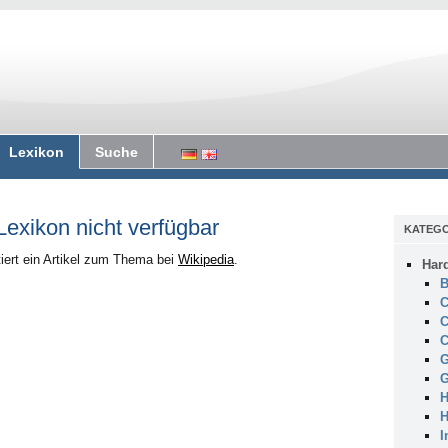
Lexikon
Suche
 Lexikon nicht verfügbar
KATEGO
iert ein Artikel zum Thema bei
Wikipedia
.
Har
B
C
C
C
G
G
H
H
I