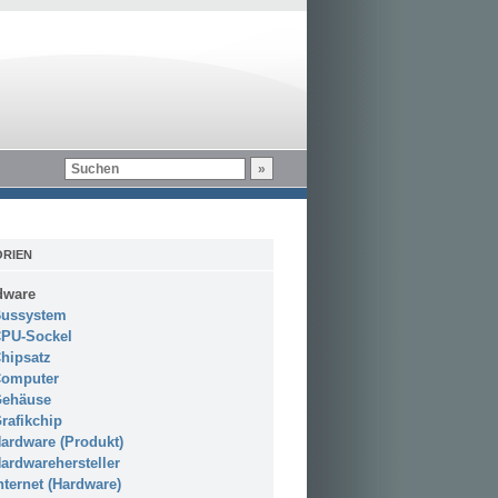
RIEN
dware
ussystem
PU-Sockel
hipsatz
omputer
ehäuse
rafikchip
ardware (Produkt)
ardwarehersteller
nternet (Hardware)