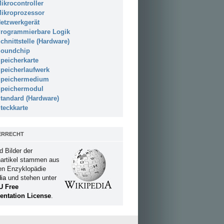
ikrocontroller
ikroprozessor
etzwerkgerät
rogrammierbare Logik
chnittstelle (Hardware)
oundchip
peicherkarte
peicherlaufwerk
peichermedium
peichermodul
tandard (Hardware)
teckkarte
ERRECHT
d Bilder der
artikel stammen aus
ien Enzyklopädie
ia
und stehen unter
U Free
ntation License
.