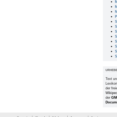
M
M
N
P
S
S
S
S
S
S
S
S
URHEB
Text un
Lexikon
der fre
Wikiped
der
GN
Docume