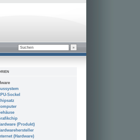
RIEN
dware
ussystem
PU-Sockel
hipsatz
omputer
ehäuse
rafikchip
ardware (Produkt)
ardwarehersteller
nternet (Hardware)