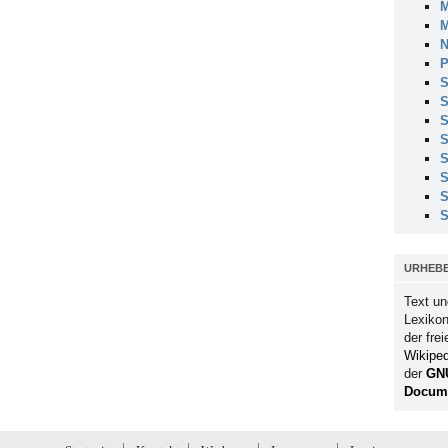
M
M
N
P
S
S
S
S
S
S
S
S
URHEB
Text un
Lexikon
der fre
Wikiped
der
GN
Docume