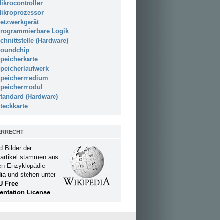
ikrocontroller
ikroprozessor
etzwerkgerät
rogrammierbare Logik
chnittstelle (Hardware)
oundchip
peicherkarte
peicherlaufwerk
peichermedium
peichermodul
tandard (Hardware)
teckkarte
ERRECHT
d Bilder der
artikel stammen aus
ien Enzyklopädie
ia
und stehen unter
U Free
ntation License
.