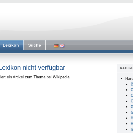
Lexikon
Suche
 Lexikon nicht verfügbar
KATEGO
iert ein Artikel zum Thema bei
Wikipedia
.
Har
B
C
C
C
G
G
H
H
I