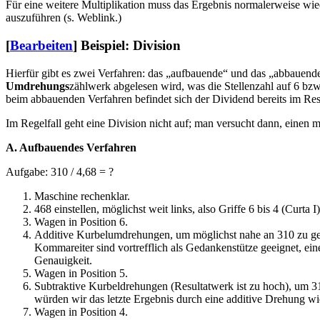
Für eine weitere Multiplikation muss das Ergebnis normalerweise wie
auszuführen (s. Weblink.)
[
Bearbeiten
]
Beispiel: Division
Hierfür gibt es zwei Verfahren: das „aufbauende“ und das „abbauende
Umdrehungs
zählwerk abgelesen wird, was die Stellenzahl auf 6 bzw
beim abbauenden Verfahren befindet sich der Dividend bereits im Resu
Im Regelfall geht eine Division nicht auf; man versucht dann, einen 
A. Aufbauendes Verfahren
Aufgabe: 310 / 4,68 = ?
Maschine rechenklar.
468 einstellen, möglichst weit links, also Griffe 6 bis 4 (Curta I
Wagen in Position 6.
Additive Kurbelumdrehungen, um möglichst nahe an 310 zu gela
Kommareiter sind vortrefflich als Gedankenstütze geeignet, eine
Genauigkeit.
Wagen in Position 5.
Subtraktive Kurbeldrehungen (Resultatwerk ist zu hoch), um 310
würden wir das letzte Ergebnis durch eine additive Drehung wie
Wagen in Position 4.