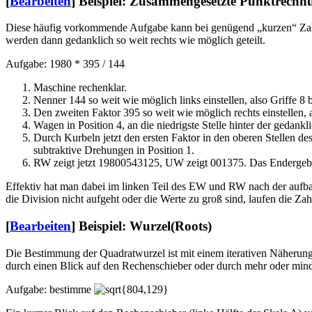
[
Bearbeiten
]
Beispiel: Zusammengesetzte Punktrechnu
Diese häufig vorkommende Aufgabe kann bei genügend „kurzen“ Zahle
werden dann gedanklich so weit rechts wie möglich geteilt.
Aufgabe: 1980 * 395 / 144
Maschine rechenklar.
Nenner 144 so weit wie möglich links einstellen, also Griffe 8 b
Den zweiten Faktor 395 so weit wie möglich rechts einstellen, al
Wagen in Position 4, an die niedrigste Stelle hinter der gedankl
Durch Kurbeln jetzt den ersten Faktor in den oberen Stellen de
subtraktive Drehungen in Position 1.
RW zeigt jetzt 19800543125, UW zeigt 001375. Das Endergebni
Effektiv hat man dabei im linken Teil des EW und RW nach der aufbau
die Division nicht aufgeht oder die Werte zu groß sind, laufen die 
[
Bearbeiten
]
Beispiel: Wurzel(Roots)
Die Bestimmung der Quadratwurzel ist mit einem iterativen Näherungs
durch einen Blick auf den Rechenschieber oder durch mehr oder min
Aufgabe: bestimme