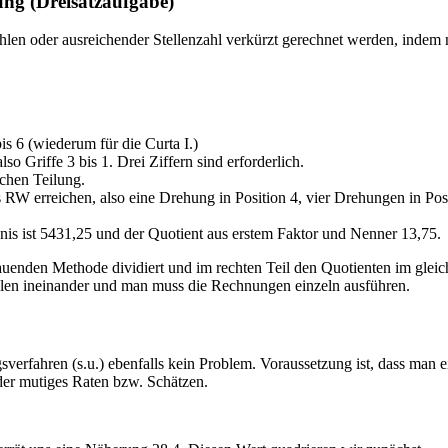
ng (Dreisatzaufgabe)
n oder ausreichender Stellenzahl verkürzt gerechnet werden, indem m
is 6 (wiederum für die Curta I.)
so Griffe 3 bis 1. Drei Ziffern sind erforderlich.
ichen Teilung.
s RW erreichen, also eine Drehung in Position 4, vier Drehungen in Pos
s ist 5431,25 und der Quotient aus erstem Faktor und Nenner 13,75.
enden Methode dividiert und im rechten Teil den Quotienten im gleichen
Zahlen ineinander und man muss die Rechnungen einzeln ausführen.
verfahren (s.u.) ebenfalls kein Problem. Voraussetzung ist, dass man 
der mutiges Raten bzw. Schätzen.