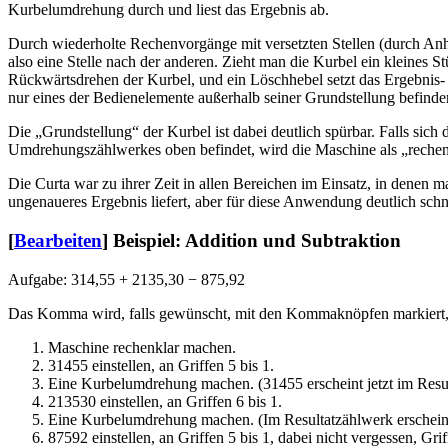
Kurbelumdrehung durch und liest das Ergebnis ab.
Durch wiederholte Rechenvorgänge mit versetzten Stellen (durch Anh
also eine Stelle nach der anderen. Zieht man die Kurbel ein kleines S
Rückwärtsdrehen der Kurbel, und ein Löschhebel setzt das Ergebnis
nur eines der Bedienelemente außerhalb seiner Grundstellung befinde
Die „Grundstellung“ der Kurbel ist dabei deutlich spürbar. Falls sich 
Umdrehungszählwerkes oben befindet, wird die Maschine als „rechen
Die Curta war zu ihrer Zeit in allen Bereichen im Einsatz, in denen
ungenaueres Ergebnis liefert, aber für diese Anwendung deutlich sch
[
Bearbeiten
]
Beispiel: Addition und Subtraktion
Aufgabe: 314,55 + 2135,30 − 875,92
Das Komma wird, falls gewünscht, mit den Kommaknöpfen markiert, h
Maschine rechenklar machen.
31455 einstellen, an Griffen 5 bis 1.
Eine Kurbelumdrehung machen. (31455 erscheint jetzt im Resu
213530 einstellen, an Griffen 6 bis 1.
Eine Kurbelumdrehung machen. (Im Resultatzählwerk erscheint 
87592 einstellen, an Griffen 5 bis 1, dabei nicht vergessen, Griff