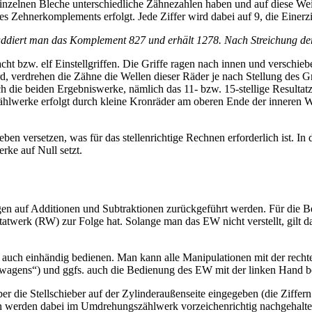
einzelnen Bleche unterschiedliche Zähnezahlen haben und auf diese Wei
 Zehnerkomplements erfolgt. Jede Ziffer wird dabei auf 9, die Einerzif
, addiert man das Komplement 827 und erhält 1278. Nach Streichung der
cht bzw. elf Einstellgriffen. Die Griffe ragen nach innen und verschiebe
d, verdrehen die Zähne die Wellen dieser Räder je nach Stellung des Gr
ie beiden Ergebniswerke, nämlich das 11- bzw. 15-stellige Resultatzäh
hlwerke erfolgt durch kleine Kronräder am oberen Ende der inneren W
en versetzen, was für das stellenrichtige Rechnen erforderlich ist. In
rke auf Null setzt.
gen auf Additionen und Subtraktionen zurückgeführt werden. Für die 
ultatwerk (RW) zur Folge hat. Solange man das EW nicht verstellt, gil
 auch einhändig bedienen. Man kann alle Manipulationen mit der recht
dwagens“) und ggfs. auch die Bedienung des EW mit der linken Hand b
 die Stellschieber auf der Zylinderaußenseite eingegeben (die Ziffern 
werden dabei im Umdrehungszählwerk vorzeichenrichtig nachgehalten.