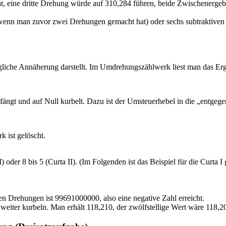
, eine dritte Drehung würde auf 310,284 führen, beide Zwischenergebn
 (wenn man zuvor zwei Drehungen gemacht hat) oder sechs subtraktiv
liche Annäherung darstellt. Im Umdrehungszählwerk liest man das Erg
gt und auf Null kurbelt. Dazu ist der Umsteuerhebel in die „entgegen
 ist gelöscht.
I) oder 8 bis 5 (Curta II). (Im Folgenden ist das Beispiel für die Curta I
n Drehungen ist 99691000000, also eine negative Zahl erreicht.
weiter kurbeln. Man erhält 118,210, der zwölfstellige Wert wäre 118,