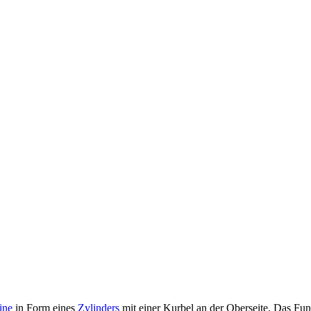
ine
in Form eines
Zylinders
mit einer Kurbel an der Oberseite. Das Fun