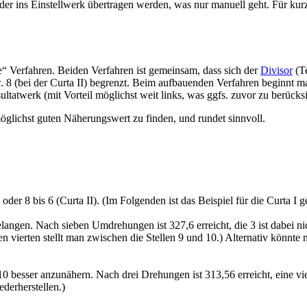
der ins Einstellwerk übertragen werden, was nur manuell geht. Für kurz
“ Verfahren. Beiden Verfahren ist gemeinsam, dass sich der
Divisor
(Te
. 8 (bei der Curta II) begrenzt. Beim aufbauenden Verfahren beginnt 
ltatwerk (mit Vorteil möglichst weit links, was ggfs. zuvor zu berücks
möglichst guten Näherungswert zu finden, und rundet sinnvoll.
) oder 8 bis 6 (Curta II). (Im Folgenden ist das Beispiel für die Curta I g
ngen. Nach sieben Umdrehungen ist 327,6 erreicht, die 3 ist dabei ni
n vierten stellt man zwischen die Stellen 9 und 10.) Alternativ könnte m
 besser anzunähern. Nach drei Drehungen ist 313,56 erreicht, eine vier
derherstellen.)