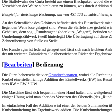
Die Staffelwalze der Curta besteht aus einem Blechpaket, wobei die 
Verschieben der Walze subtrahieren zu können, was durch Addition des
Beispiel für dreistellige Rechnung: um von 451 173 zu subtrahieren
An der Seitenfläche des Gehäuses befindet sich das Einstellwerk mit a
liegenden Welle lose gelagert sind. Wenn die Staffelwalze gedreht wir
Gehäuses, dem sog. „Rundwagen“ (oder kurz „Wagen“), befinden sich d
Umdrehungszählwerk (weiß hinterlegt.) Die Übertragung auf diese Zä
Zehnerübertrag von Stelle zu Stelle.
Der Rundwagen ist federnd gelagert und lässt sich nach leichtem Anheb
der mit weiteren Zahnrädern alle überstrichenen Räder der Ergebniswe
[
Bearbeiten
]
Bedienung
Die Curta beherrscht die vier
Grundrechenarten
, wobei alle Rechnun
Kurbel eine stellenrichtige Addition des Einstellwerks (EW) ins Res
stets RW = EW * UW.
Die Maschine lässt sich bequem in einer Hand halten und weitgehend
einiger Übung wird man aber das Versetzen des Oberteils (des „Run
Im einfachsten Fall der Addition wird einer der beiden Summanden über
Kurbelumdrehung ins Ergebniswerk addiert. Die Kurbelumdrehungen 