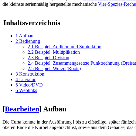
die kleinste serienmäßig hergestellte mechanische
Vier-Spezies-Rech
Inhaltsverzeichnis
1
Aufbau
2
Bedienung
2.1
Beispiel: Addition und Subtraktion
2.2
Beispiel: Multiplikation
2.3
Beispiel: Division
2.4
Beispiel: Zusammengesetzte Punktrechnung (Dreisa
2.5
Beispiel: Wurzel(Roots)
3
Konstruktion
4
Literatur
5
Video/DVD
6
Weblinks
[
Bearbeiten
]
Aufbau
Die Curta konnte in der Ausführung I bis zu elfstellige, später fünfzeh
oberen Ende die Kurbel angebracht ist, sowie aus dem Gehäuse, das d