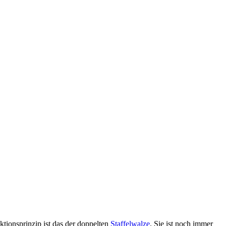
ktionsprinzip ist das der doppelten
Staffelwalze
. Sie ist noch immer