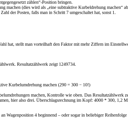
tgegengesetzt zählen“-Position bringen.
hung machen (dies wird als „eine subtraktive Kurbeldrehung machen“ ab
hl der Posten, falls man in Schritt 7 umgeschaltet hat, sonst 1.
at, stellt man vorteilhaft den Faktor mit mehr Ziffern im Einstellwe
lwerk. Resultatzählwerk zeigt 1249734.
ktive Kurbelumdrehung machen (290 = 300 − 10!)
rbelumdrehungen machen, Kontrolle wie oben. Das Resultatzählwerk z
n, hier also drei. Überschlagsrechnung im Kopf: 4000 * 300, 1,2 Mill
an Wagenposition 4 beginnend – oder sogar in beliebiger Reihenfolge d