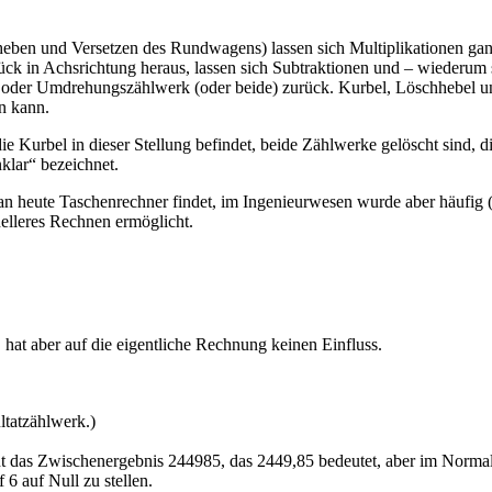
eben und Versetzen des Rundwagens) lassen sich Multiplikationen ganz
tück in Achsrichtung heraus, lassen sich Subtraktionen und – wiederum 
- oder Umdrehungszählwerk (oder beide) zurück. Kurbel, Löschhebel u
n kann.
die Kurbel in dieser Stellung befindet, beide Zählwerke gelöscht sind, d
klar“ bezeichnet.
 man heute Taschenrechner findet, im Ingenieurwesen wurde aber häufig 
nelleres Rechnen ermöglicht.
at aber auf die eigentliche Rechnung keinen Einfluss.
ltatzählwerk.)
das Zwischenergebnis 244985, das 2449,85 bedeutet, aber im Normalfa
 6 auf Null zu stellen.