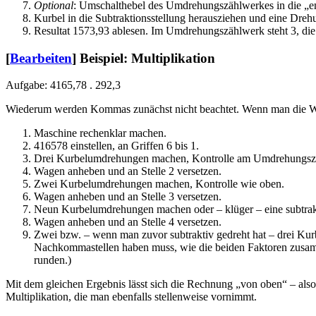
Optional
: Umschalthebel des Umdrehungszählwerkes in die „en
Kurbel in die Subtraktionsstellung herausziehen und eine Dre
Resultat 1573,93 ablesen. Im Umdrehungszählwerk steht 3, die Za
[
Bearbeiten
]
Beispiel: Multiplikation
Aufgabe: 4165,78 . 292,3
Wiederum werden Kommas zunächst nicht beachtet. Wenn man die Wahl h
Maschine rechenklar machen.
416578 einstellen, an Griffen 6 bis 1.
Drei Kurbelumdrehungen machen, Kontrolle am Umdrehungszäh
Wagen anheben und an Stelle 2 versetzen.
Zwei Kurbelumdrehungen machen, Kontrolle wie oben.
Wagen anheben und an Stelle 3 versetzen.
Neun Kurbelumdrehungen machen oder – klüger – eine subtra
Wagen anheben und an Stelle 4 versetzen.
Zwei bzw. – wenn man zuvor subtraktiv gedreht hat – drei Ku
Nachkommastellen haben muss, wie die beiden Faktoren zusamme
runden.)
Mit dem gleichen Ergebnis lässt sich die Rechnung „von oben“ – also 
Multiplikation, die man ebenfalls stellenweise vornimmt.