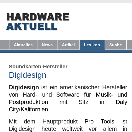
Aktuelles
News
Artikel
Lexikon
Suche
Soundkarten-Hersteller
Digidesign
Digidesign
ist ein amerikanischer Hersteller
von Hard- und Software für
Musik-
und
Postproduktion
mit Sitz in
Daly
City
/
Kalifornien
.
Mit dem Hauptprodukt
Pro Tools
ist
Digidesign heute weltweit vor allem in