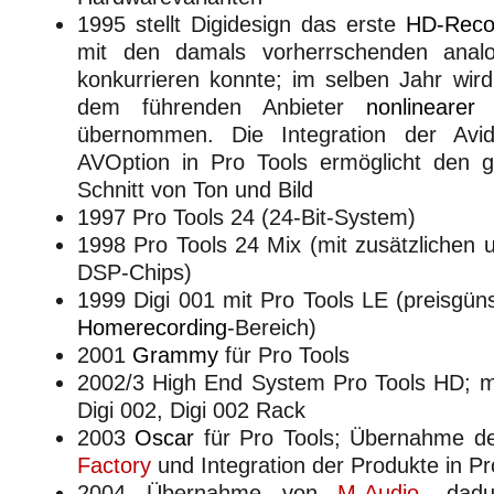
1995 stellt Digidesign das erste
HD-Reco
mit den damals vorherrschenden ana
konkurrieren konnte; im selben Jahr wir
dem führenden Anbieter
nonlinearer
übernommen. Die Integration der Avid
AVOption in Pro Tools ermöglicht den gle
Schnitt von Ton und Bild
1997 Pro Tools 24 (24-Bit-System)
1998 Pro Tools 24 Mix (mit zusätzlichen u
DSP-Chips)
1999 Digi 001 mit Pro Tools LE (preisgün
Homerecording
-Bereich)
2001
Grammy
für Pro Tools
2002/3 High End System Pro Tools HD; 
Digi 002, Digi 002 Rack
2003
Oscar
für Pro Tools; Übernahme d
Factory
und Integration der Produkte in Pr
2004 Übernahme von
M-Audio
, dad