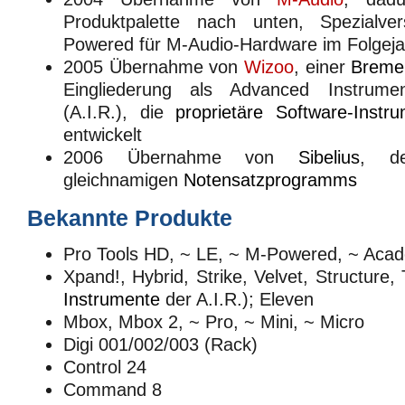
Produktpalette nach unten, Spezialv
Powered für M-Audio-Hardware im Folgeja
2005 Übernahme von
Wizoo
, einer
Breme
Eingliederung als Advanced Instrum
(A.I.R.), die
proprietäre
Software-Instr
entwickelt
2006 Übernahme von
Sibelius
, de
gleichnamigen
Notensatzprogramms
Bekannte Produkte
Pro Tools HD, ~ LE, ~ M-Powered, ~ Aca
Xpand!, Hybrid, Strike, Velvet, Structure,
Instrumente
der A.I.R.); Eleven
Mbox, Mbox 2, ~ Pro, ~ Mini, ~ Micro
Digi 001/002/003 (Rack)
Control 24
Command 8