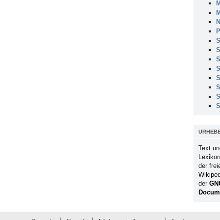
M
M
N
P
S
S
S
S
S
S
S
S
URHEB
Text un
Lexikon
der fre
Wikiped
der
GN
Docume