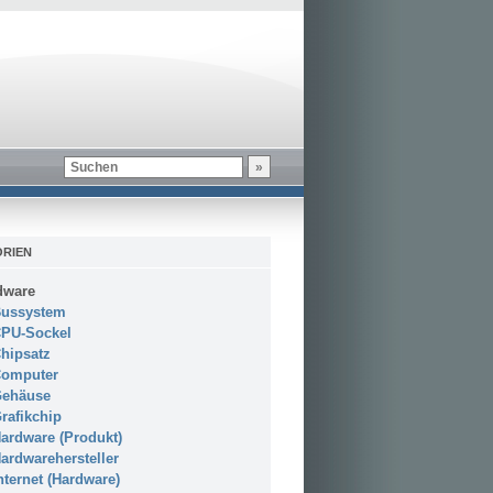
RIEN
dware
ussystem
PU-Sockel
hipsatz
omputer
ehäuse
rafikchip
ardware (Produkt)
ardwarehersteller
nternet (Hardware)