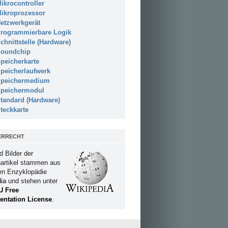
ikrocontroller
ikroprozessor
etzwerkgerät
rogrammierbare Logik
chnittstelle (Hardware)
oundchip
peicherkarte
peicherlaufwerk
peichermedium
peichermodul
tandard (Hardware)
teckkarte
ERRECHT
d Bilder der
artikel stammen aus
ien Enzyklopädie
ia
und stehen unter
U Free
ntation License
.