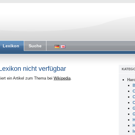
Lexikon
Suche
 Lexikon nicht verfügbar
KATEGO
iert ein Artikel zum Thema bei
Wikipedia
.
Har
B
C
C
C
G
G
H
H
I