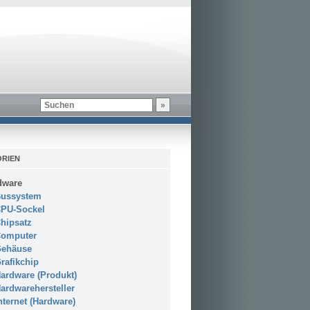
RIEN
dware
ussystem
PU-Sockel
hipsatz
omputer
ehäuse
rafikchip
ardware (Produkt)
ardwarehersteller
nternet (Hardware)