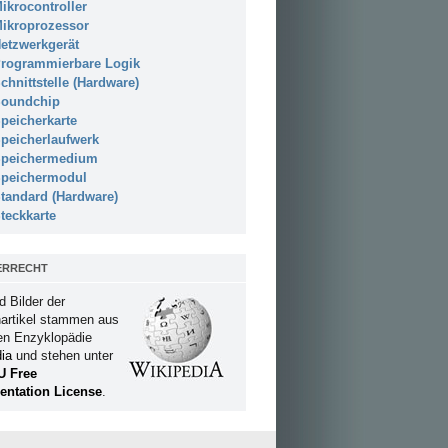
ikrocontroller
ikroprozessor
etzwerkgerät
rogrammierbare Logik
chnittstelle (Hardware)
oundchip
peicherkarte
peicherlaufwerk
peichermedium
peichermodul
tandard (Hardware)
teckkarte
ERRECHT
d Bilder der
artikel stammen aus
ien Enzyklopädie
ia
und stehen unter
U Free
ntation License
.