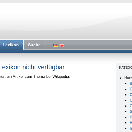
Lexikon
Suche
 Lexikon nicht verfügbar
KATEGO
iert ein Artikel zum Thema bei
Wikipedia
.
Har
B
C
C
C
G
G
H
H
I