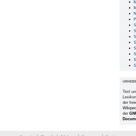
M
M
N
P
S
S
S
S
S
S
S
S
URHEB
Text un
Lexikon
der fre
Wikiped
der
GN
Docume