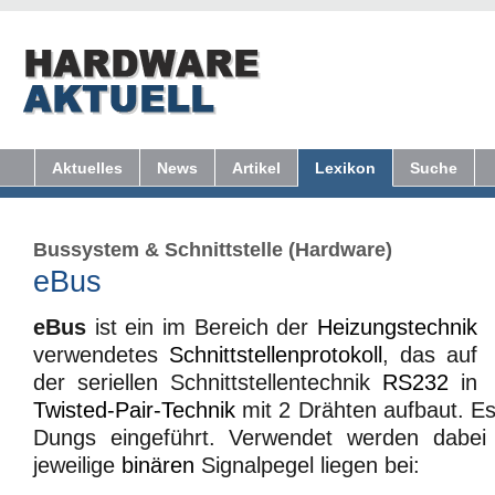
Aktuelles
News
Artikel
Lexikon
Suche
Bussystem
&
Schnittstelle (Hardware)
eBus
eBus
ist ein im Bereich der
Heizungstechnik
verwendetes
Schnittstellenprotokoll
, das auf
der seriellen Schnittstellentechnik
RS232
in
Twisted-Pair-Technik
mit 2 Drähten aufbaut. E
Dungs eingeführt. Verwendet werden dabe
jeweilige
binären
Signalpegel liegen bei: