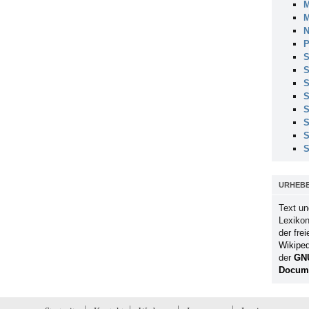
M
M
N
P
S
S
S
S
S
S
S
S
URHEB
Text un
Lexikon
der fre
Wikiped
der
GN
Docume