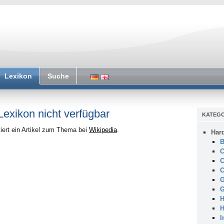
Lexikon
Suche
 Lexikon nicht verfügbar
KATEGO
iert ein Artikel zum Thema bei
Wikipedia
.
Har
B
C
C
C
G
G
H
H
I