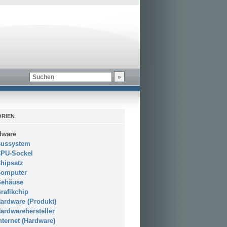
RIEN
dware
ussystem
PU-Sockel
hipsatz
omputer
ehäuse
rafikchip
ardware (Produkt)
ardwarehersteller
nternet (Hardware)