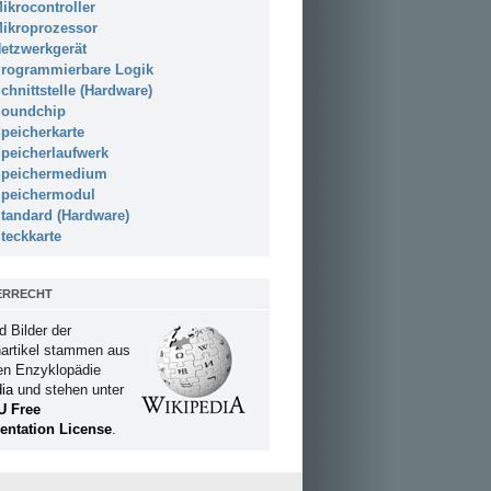
ikrocontroller
ikroprozessor
etzwerkgerät
rogrammierbare Logik
chnittstelle (Hardware)
oundchip
peicherkarte
peicherlaufwerk
peichermedium
peichermodul
tandard (Hardware)
teckkarte
ERRECHT
d Bilder der
artikel stammen aus
ien Enzyklopädie
ia
und stehen unter
U Free
ntation License
.