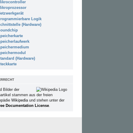
ikrocontroller
ikroprozessor
etzwerkgerät
rogrammierbare Logik
chnittstelle (Hardware)
oundchip
peicherkarte
peicherlaufwerk
peichermedium
peichermodul
tandard (Hardware)
teckkarte
ERRECHT
d Bilder der
artikel stammen aus der freien
opädie
Wikipedia
und stehen unter der
ee Documentation License
.