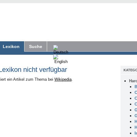
Lexikon
Suche
 Lexikon nicht verfügbar
KATEGO
iert ein Artikel zum Thema bei
Wikipedia
.
Har
B
C
C
C
G
G
H
H
I