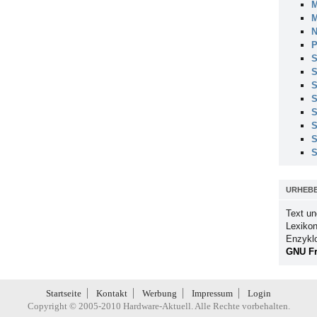
M
M
N
P
S
S
S
S
S
S
S
S
URHEB
Text un
Lexikon
Enzykl
GNU Fr
Startseite
Kontakt
Werbung
Impressum
Login
Copyright © 2005-2010 Hardware-Aktuell. Alle Rechte vorbehalten.