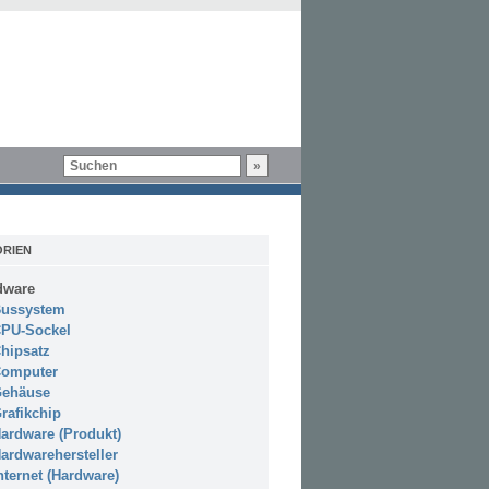
RIEN
dware
ussystem
PU-Sockel
hipsatz
omputer
ehäuse
rafikchip
ardware (Produkt)
ardwarehersteller
nternet (Hardware)