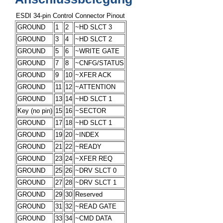
ESDI 34-pin Control Connector Pinout
GROUND
1
2
~HD SLCT 3
GROUND
3
4
~HD SLCT 2
GROUND
5
6
~WRITE GATE
GROUND
7
8
~CNFG/STATUS
GROUND
9
10
~XFER ACK
GROUND
11
12
~ATTENTION
GROUND
13
14
~HD SLCT 1
Key (no pin)
15
16
~SECTOR
GROUND
17
18
~HD SLCT 1
GROUND
19
20
~INDEX
GROUND
21
22
~READY
GROUND
23
24
~XFER REQ
GROUND
25
26
~DRV SLCT 0
GROUND
27
28
~DRV SLCT 1
GROUND
29
30
Reserved
GROUND
31
32
~READ GATE
GROUND
33
34
~CMD DATA