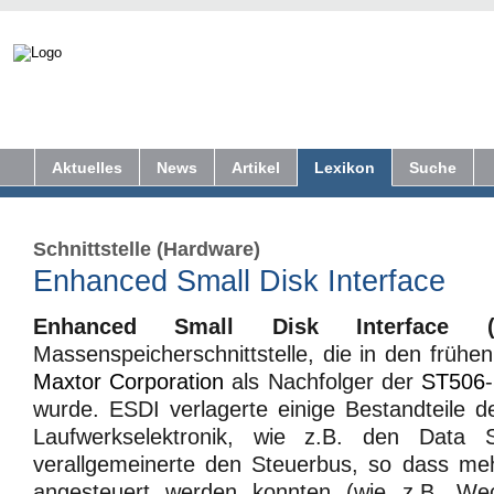
Aktuelles
News
Artikel
Lexikon
Suche
Schnittstelle (Hardware)
Enhanced Small Disk Interface
Enhanced Small Disk Interface (
Massenspeicherschnittstelle, die in den frühe
Maxtor Corporation
als Nachfolger der
ST506
wurde. ESDI verlagerte einige Bestandteile de
Laufwerkselektronik, wie z.B. den Data 
verallgemeinerte den Steuerbus, so dass meh
angesteuert werden konnten (wie z.B. Wec