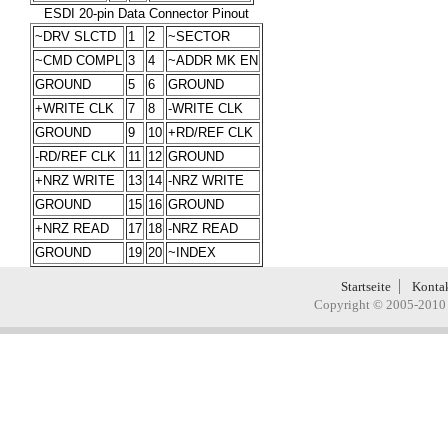
ESDI 20-pin Data Connector Pinout
~DRV SLCTD
1
2
~SECTOR
~CMD COMPL
3
4
~ADDR MK EN
GROUND
5
6
GROUND
+WRITE CLK
7
8
-WRITE CLK
GROUND
9
10
+RD/REF CLK
-RD/REF CLK
11
12
GROUND
+NRZ WRITE
13
14
-NRZ WRITE
GROUND
15
16
GROUND
+NRZ READ
17
18
-NRZ READ
GROUND
19
20
~INDEX
Startseite
Konta
Copyright © 2005-2010 H