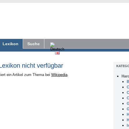
Lexikon
Suche
 Lexikon nicht verfügbar
KATEGO
iert ein Artikel zum Thema bei
Wikipedia
.
Har
B
C
C
C
G
G
H
H
I