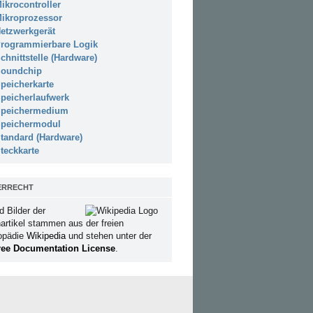
ikrocontroller
ikroprozessor
etzwerkgerät
rogrammierbare Logik
chnittstelle (Hardware)
oundchip
peicherkarte
peicherlaufwerk
peichermedium
peichermodul
tandard (Hardware)
teckkarte
ERRECHT
d Bilder der
artikel stammen aus der freien
opädie
Wikipedia
und stehen unter der
ee Documentation License
.