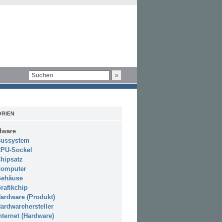
RIEN
dware
ussystem
PU-Sockel
hipsatz
omputer
ehäuse
rafikchip
ardware (Produkt)
ardwarehersteller
nternet (Hardware)