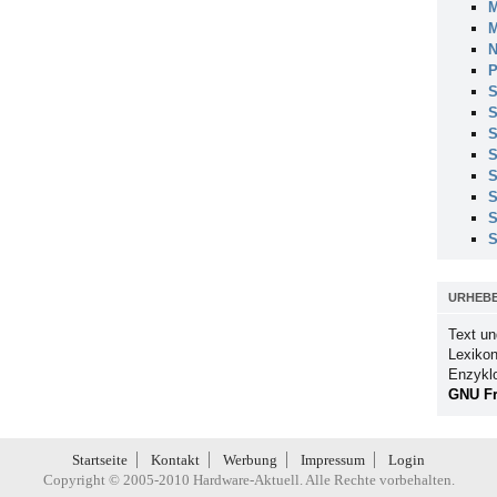
M
M
N
P
S
S
S
S
S
S
S
S
URHEB
Text un
Lexikon
Enzykl
GNU Fr
Startseite
Kontakt
Werbung
Impressum
Login
Copyright © 2005-2010 Hardware-Aktuell. Alle Rechte vorbehalten.