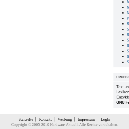
M
M
N
P
S
S
S
S
S
S
S
S
URHEB
Text un
Lexikon
Enzykl
GNU Fr
Startseite
Kontakt
Werbung
Impressum
Login
Copyright © 2005-2010 Hardware-Aktuell. Alle Rechte vorbehalten.