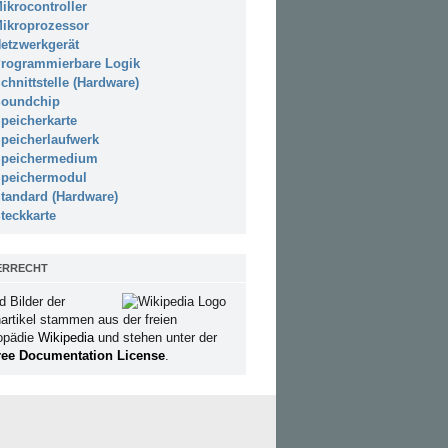
ikrocontroller
ikroprozessor
etzwerkgerät
rogrammierbare Logik
chnittstelle (Hardware)
oundchip
peicherkarte
peicherlaufwerk
peichermedium
peichermodul
tandard (Hardware)
teckkarte
ERRECHT
d Bilder der
artikel stammen aus der freien
opädie
Wikipedia
und stehen unter der
ee Documentation License
.