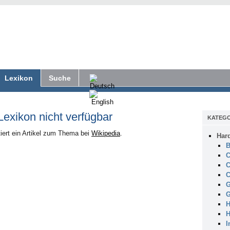
Lexikon
Suche
 Lexikon nicht verfügbar
KATEGO
iert ein Artikel zum Thema bei
Wikipedia
.
Har
B
C
C
C
G
G
H
H
I