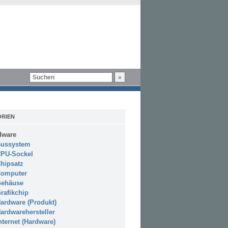
RIEN
dware
ussystem
PU-Sockel
hipsatz
omputer
ehäuse
rafikchip
ardware (Produkt)
ardwarehersteller
nternet (Hardware)