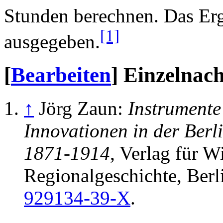
Stunden berechnen. Das Er
[1]
ausgegeben.
[
Bearbeiten
]
Einzelnac
↑
Jörg Zaun:
Instrumente 
Innovationen in der Ber
1871-1914
, Verlag für W
Regionalgeschichte, Berl
929134-39-X
.