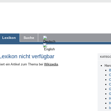
Lexikon
Suche
 Lexikon nicht verfügbar
KATEGO
iert ein Artikel zum Thema bei
Wikipedia
.
Har
B
C
C
C
G
G
H
H
I