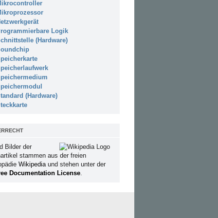
ikrocontroller
ikroprozessor
etzwerkgerät
rogrammierbare Logik
chnittstelle (Hardware)
oundchip
peicherkarte
peicherlaufwerk
peichermedium
peichermodul
tandard (Hardware)
teckkarte
ERRECHT
d Bilder der
artikel stammen aus der freien
opädie
Wikipedia
und stehen unter der
ee Documentation License
.