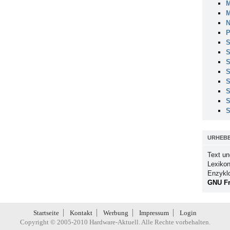
M
M
N
P
S
S
S
S
S
S
S
S
URHEB
Text un
Lexikon
Enzykl
GNU Fr
Startseite
Kontakt
Werbung
Impressum
Login
Copyright © 2005-2010 Hardware-Aktuell. Alle Rechte vorbehalten.