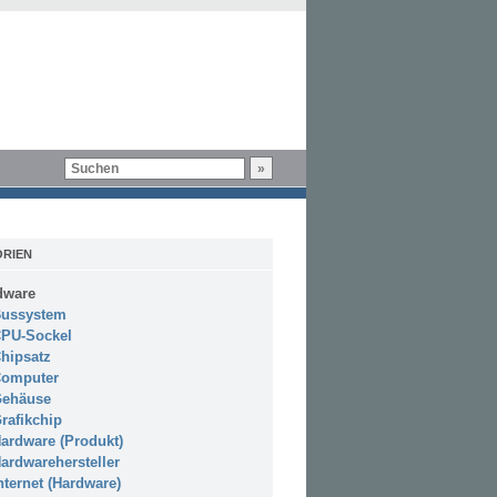
RIEN
dware
ussystem
PU-Sockel
hipsatz
omputer
ehäuse
rafikchip
ardware (Produkt)
ardwarehersteller
nternet (Hardware)