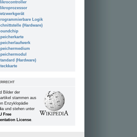
ikrocontroller
ikroprozessor
etzwerkgerät
rogrammierbare Logik
chnittstelle (Hardware)
oundchip
peicherkarte
peicherlaufwerk
peichermedium
peichermodul
tandard (Hardware)
teckkarte
ERRECHT
d Bilder der
artikel stammen aus
ien Enzyklopädie
ia
und stehen unter
U Free
ntation License
.