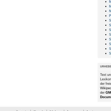
M
M
N
P
S
S
S
S
S
S
S
S
URHEB
Text un
Lexikon
der fre
Wikiped
der
GN
Docume