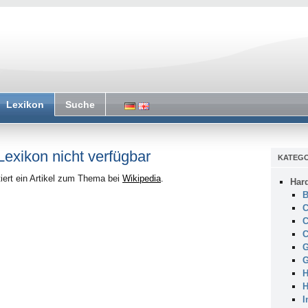
Lexikon
Suche
 Lexikon nicht verfügbar
KATEGO
iert ein Artikel zum Thema bei
Wikipedia
.
Har
B
C
C
C
G
G
H
H
I