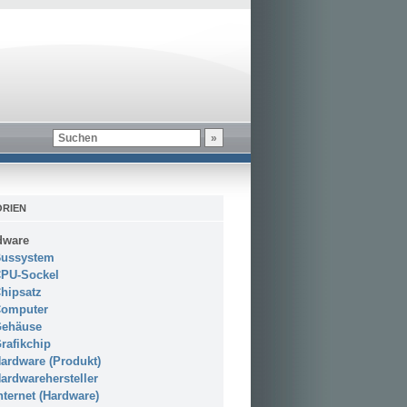
RIEN
dware
ussystem
PU-Sockel
hipsatz
omputer
ehäuse
rafikchip
ardware (Produkt)
ardwarehersteller
nternet (Hardware)