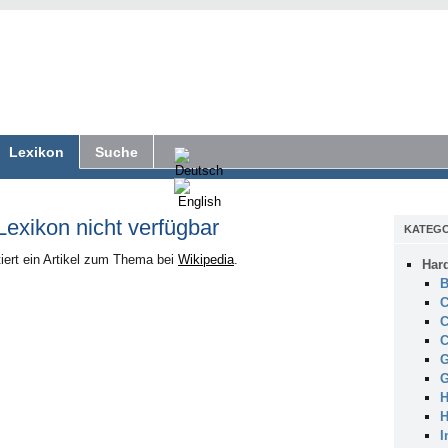
Lexikon
Suche
 Lexikon nicht verfügbar
KATEGO
iert ein Artikel zum Thema bei
Wikipedia
.
Har
B
C
C
C
G
G
H
H
I