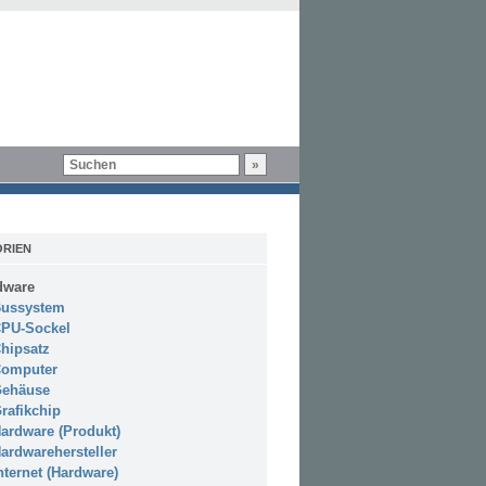
RIEN
dware
ussystem
PU-Sockel
hipsatz
omputer
ehäuse
rafikchip
ardware (Produkt)
ardwarehersteller
nternet (Hardware)