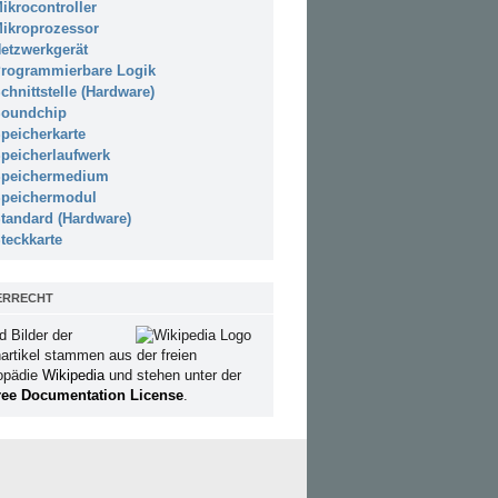
ikrocontroller
ikroprozessor
etzwerkgerät
rogrammierbare Logik
chnittstelle (Hardware)
oundchip
peicherkarte
peicherlaufwerk
peichermedium
peichermodul
tandard (Hardware)
teckkarte
ERRECHT
d Bilder der
artikel stammen aus der freien
opädie
Wikipedia
und stehen unter der
ee Documentation License
.