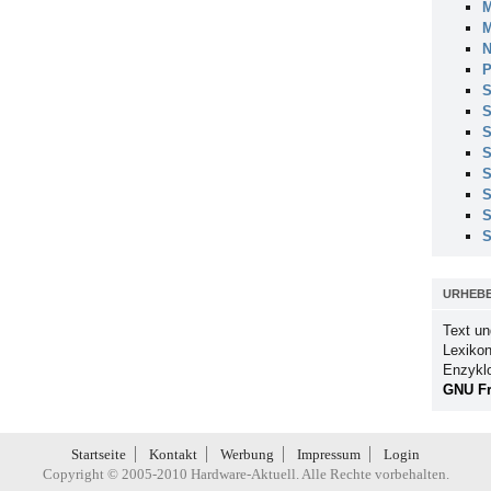
M
M
N
P
S
S
S
S
S
S
S
S
URHEB
Text un
Lexikon
Enzykl
GNU Fr
Startseite
Kontakt
Werbung
Impressum
Login
Copyright © 2005-2010 Hardware-Aktuell. Alle Rechte vorbehalten.