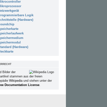
ikrocontroller
ikroprozessor
etzwerkgerät
rogrammierbare Logik
chnittstelle (Hardware)
oundchip
peicherkarte
peicherlaufwerk
peichermedium
peichermodul
tandard (Hardware)
teckkarte
ERRECHT
d Bilder der
artikel stammen aus der freien
opädie
Wikipedia
und stehen unter der
ee Documentation License
.