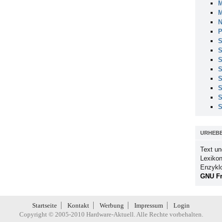
M
M
N
P
S
S
S
S
S
S
S
S
URHEB
Text un
Lexikon
Enzykl
GNU Fr
Startseite
Kontakt
Werbung
Impressum
Login
Copyright © 2005-2010 Hardware-Aktuell. Alle Rechte vorbehalten.