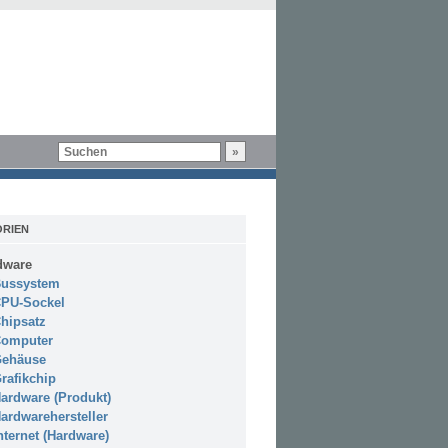
RIEN
dware
ussystem
PU-Sockel
hipsatz
omputer
ehäuse
rafikchip
ardware (Produkt)
ardwarehersteller
nternet (Hardware)