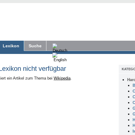
Lexikon
Suche
 Lexikon nicht verfügbar
KATEGO
iert ein Artikel zum Thema bei
Wikipedia
.
Har
B
C
C
C
G
G
H
H
I