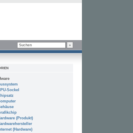
RIEN
dware
ussystem
PU-Sockel
hipsatz
omputer
ehäuse
rafikchip
ardware (Produkt)
ardwarehersteller
nternet (Hardware)