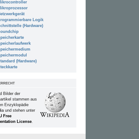
ikrocontroller
ikroprozessor
etzwerkgerät
rogrammierbare Logik
chnittstelle (Hardware)
oundchip
peicherkarte
peicherlaufwerk
peichermedium
peichermodul
tandard (Hardware)
teckkarte
ERRECHT
d Bilder der
artikel stammen aus
ien Enzyklopädie
ia
und stehen unter
U Free
ntation License
.