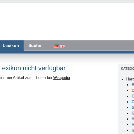
Lexikon
Suche
 Lexikon nicht verfügbar
KATEGO
iert ein Artikel zum Thema bei
Wikipedia
.
Har
B
C
C
C
G
G
H
H
I