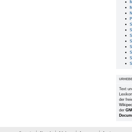
M
M
N
P
S
S
S
S
S
S
S
S
URHEB
Text un
Lexikon
der fre
Wikiped
der
GN
Docume