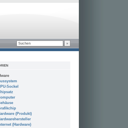
RIEN
dware
ussystem
PU-Sockel
hipsatz
omputer
ehäuse
rafikchip
ardware (Produkt)
ardwarehersteller
nternet (Hardware)