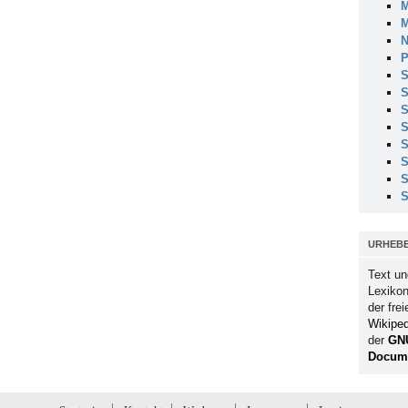
M
M
N
P
S
S
S
S
S
S
S
S
URHEB
Text un
Lexikon
der fre
Wikiped
der
GN
Docume