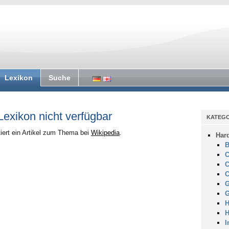
Lexikon
Suche
 Lexikon nicht verfügbar
KATEGO
iert ein Artikel zum Thema bei
Wikipedia
.
Har
B
C
C
C
G
G
H
H
I