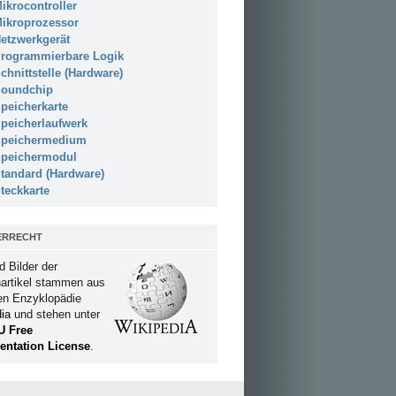
ikrocontroller
ikroprozessor
etzwerkgerät
rogrammierbare Logik
chnittstelle (Hardware)
oundchip
peicherkarte
peicherlaufwerk
peichermedium
peichermodul
tandard (Hardware)
teckkarte
ERRECHT
d Bilder der
artikel stammen aus
ien Enzyklopädie
ia
und stehen unter
U Free
ntation License
.