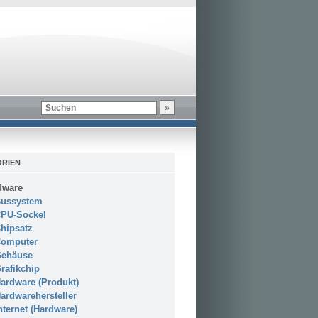
RIEN
dware
ussystem
PU-Sockel
hipsatz
omputer
ehäuse
rafikchip
ardware (Produkt)
ardwarehersteller
nternet (Hardware)