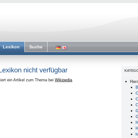
Lexikon
Suche
 Lexikon nicht verfügbar
KATEGO
iert ein Artikel zum Thema bei
Wikipedia
.
Har
B
C
C
C
G
G
H
H
I