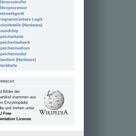
ikrocontroller
ikroprozessor
etzwerkgerät
rogrammierbare Logik
chnittstelle (Hardware)
oundchip
peicherkarte
peicherlaufwerk
peichermedium
peichermodul
tandard (Hardware)
teckkarte
ERRECHT
d Bilder der
artikel stammen aus
ien Enzyklopädie
ia
und stehen unter
U Free
ntation License
.