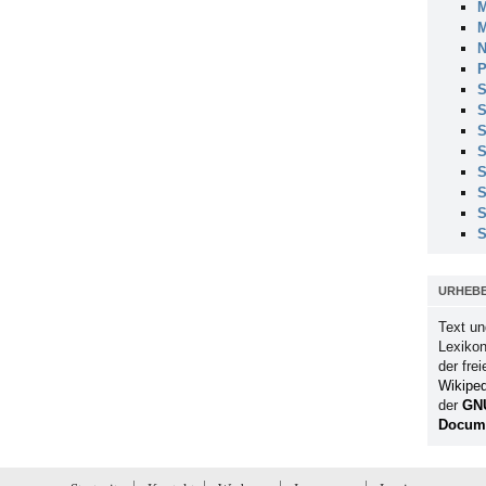
M
M
N
P
S
S
S
S
S
S
S
S
URHEB
Text un
Lexikon
der fre
Wikiped
der
GN
Docume