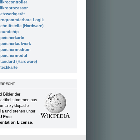
ikrocontroller
ikroprozessor
etzwerkgerät
rogrammierbare Logik
chnittstelle (Hardware)
oundchip
peicherkarte
peicherlaufwerk
peichermedium
peichermodul
tandard (Hardware)
teckkarte
ERRECHT
d Bilder der
artikel stammen aus
ien Enzyklopädie
ia
und stehen unter
U Free
ntation License
.