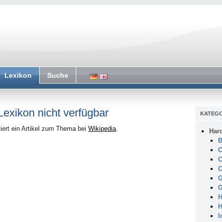
Lexikon
Suche
 Lexikon nicht verfügbar
KATEGO
iert ein Artikel zum Thema bei
Wikipedia
.
Har
B
C
C
C
G
G
H
H
I