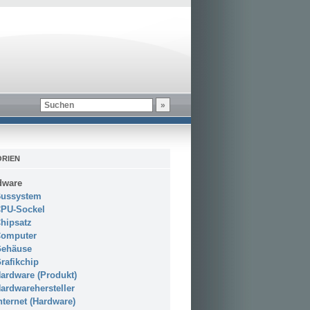
RIEN
dware
ussystem
PU-Sockel
hipsatz
omputer
ehäuse
rafikchip
ardware (Produkt)
ardwarehersteller
nternet (Hardware)