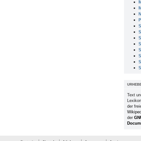
M
M
N
P
S
S
S
S
S
S
S
S
URHEB
Text un
Lexikon
der fre
Wikiped
der
GN
Docume