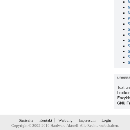
M
M
N
P
S
S
S
S
S
S
S
S
URHEB
Text un
Lexikon
Enzykl
GNU Fr
Startseite
Kontakt
Werbung
Impressum
Login
Copyright © 2005-2010 Hardware-Aktuell. Alle Rechte vorbehalten.