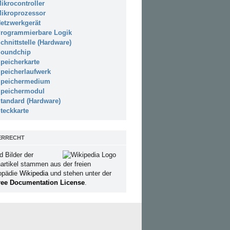
ikrocontroller
ikroprozessor
etzwerkgerät
rogrammierbare Logik
chnittstelle (Hardware)
oundchip
peicherkarte
peicherlaufwerk
peichermedium
peichermodul
tandard (Hardware)
teckkarte
ERRECHT
d Bilder der
artikel stammen aus der freien
opädie
Wikipedia
und stehen unter der
ee Documentation License
.