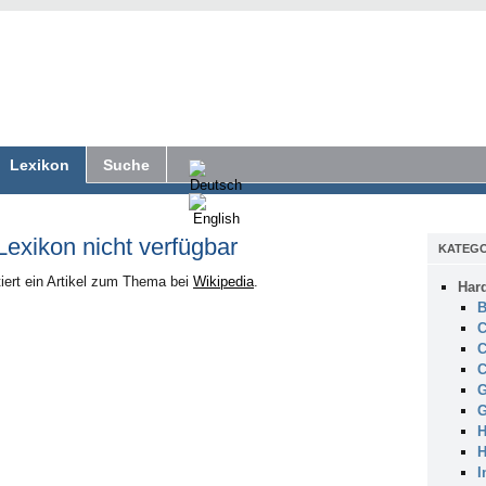
Lexikon
Suche
 Lexikon nicht verfügbar
KATEGO
iert ein Artikel zum Thema bei
Wikipedia
.
Har
B
C
C
C
G
G
H
H
I