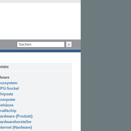
RIEN
dware
ussystem
PU-Sockel
hipsatz
omputer
ehäuse
rafikchip
ardware (Produkt)
ardwarehersteller
nternet (Hardware)